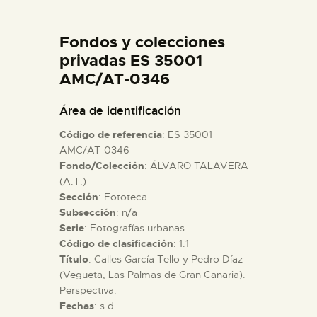
DIDÁCTICA
Fondos y colecciones
ESPAÑOL
privadas ES 35001
AMC/AT-0346
PREPARAR LA VISITA
Área de identificación
Código de referencia
: ES 35001
ACTIVIDADES
AMC/AT-0346
Fondo/Colección
: ÁLVARO TALAVERA
(A.T.)
█
Sección
: Fototeca
Subsección
: n/a
EL MUSEO
Serie
: Fotografías urbanas
Código de clasificación
: 1.1
Título
: Calles García Tello y Pedro Díaz
COLECCIONES
(Vegueta, Las Palmas de Gran Canaria).
Perspectiva.
Fechas
: s.d.
DIDÁCTICA