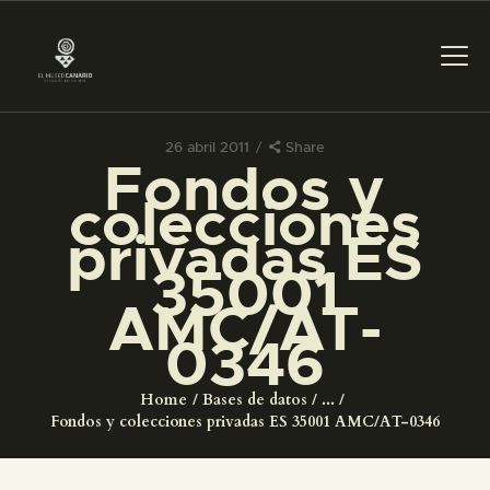
26 abril 2011
Share
Fondos y
PREPARAR LA VISITA
colecciones
privadas ES
ACTIVIDADES
35001
AMC/AT-
█
0346
EL MUSEO
Home
Bases de datos
...
Fondos y colecciones privadas ES 35001 AMC/AT-0346
COLECCIONES