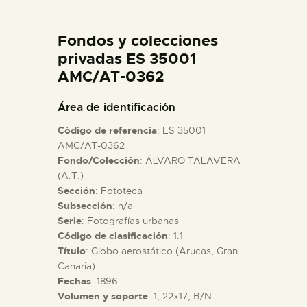
DIDÁCTICA
Fondos y colecciones
ESPAÑOL
privadas ES 35001
AMC/AT-0362
PREPARAR LA VISITA
Área de identificación
Código de referencia
: ES 35001
ACTIVIDADES
AMC/AT-0362
Fondo/Colección
: ÁLVARO TALAVERA
(A.T.)
█
Sección
: Fototeca
Subsección
: n/a
EL MUSEO
Serie
: Fotografías urbanas
Código de clasificación
: 1.1
Título
: Globo aerostático (Arucas, Gran
COLECCIONES
Canaria).
Fechas
: 1896
Volumen y soporte
: 1, 22x17, B/N
DIDÁCTICA