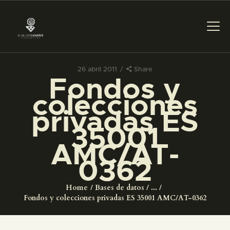
26 abril 2011
Share
Fondos y
PREPARAR LA VISITA
colecciones
privadas ES
ACTIVIDADES
35001
AMC/AT-
█
0362
EL MUSEO
Home
Bases de datos
...
Fondos y colecciones privadas ES 35001 AMC/AT-0362
COLECCIONES