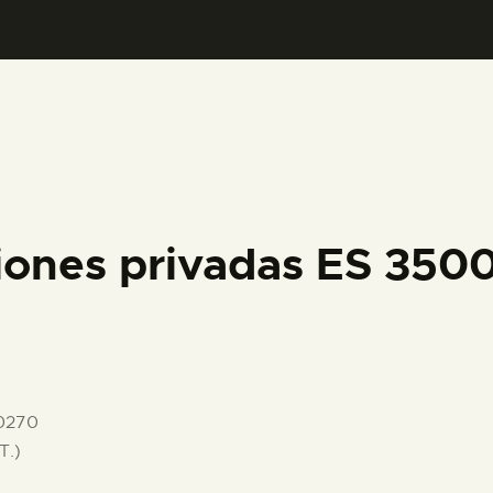
PREPARAR LA VISITA
ACTIVIDADES
█
EL MUSEO
ciones privadas ES 35
COLECCIONES
DIDÁCTICA
0270
ESPAÑOL
T.)