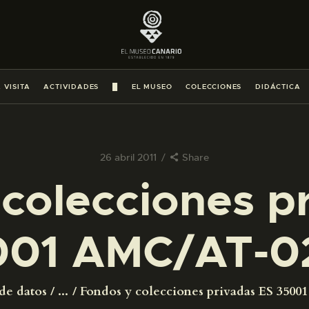
PREPARAR LA VISITA
ACTIVIDADES
 VISITA
ACTIVIDADES
█
EL MUSEO
COLECCIONES
DIDÁCTICA
█
EL MUSEO
26 abril 2011
Share
colecciones p
COLECCIONES
001 AMC/AT-0
DIDÁCTICA
ESPAÑOL
de datos
...
Fondos y colecciones privadas ES 350