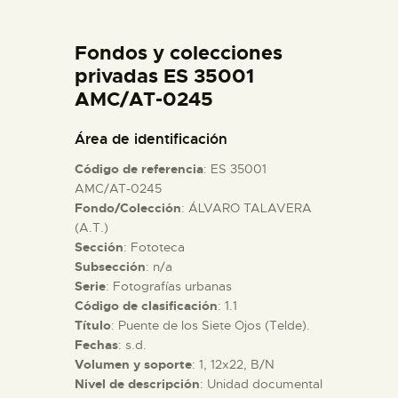
DIDÁCTICA
Fondos y colecciones
ESPAÑOL
privadas ES 35001
AMC/AT-0245
PREPARAR LA VISITA
Área de identificación
Código de referencia
: ES 35001
ACTIVIDADES
AMC/AT-0245
Fondo/Colección
: ÁLVARO TALAVERA
(A.T.)
█
Sección
: Fototeca
Subsección
: n/a
EL MUSEO
Serie
: Fotografías urbanas
Código de clasificación
: 1.1
Título
: Puente de los Siete Ojos (Telde).
COLECCIONES
Fechas
: s.d.
Volumen y soporte
: 1, 12x22, B/N
Nivel de descripción
: Unidad documental
DIDÁCTICA