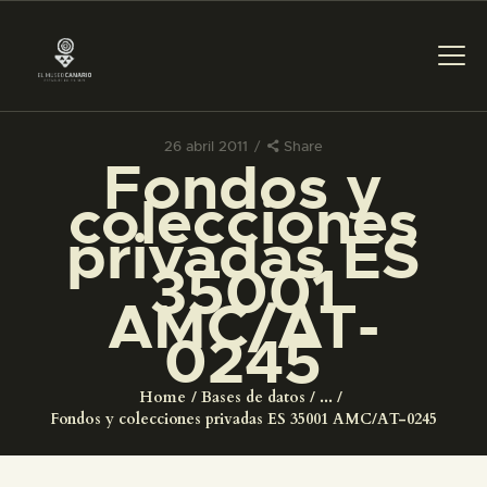
26 abril 2011
Share
Fondos y
PREPARAR LA VISITA
colecciones
privadas ES
ACTIVIDADES
35001
AMC/AT-
█
0245
EL MUSEO
Home
Bases de datos
...
Fondos y colecciones privadas ES 35001 AMC/AT-0245
COLECCIONES