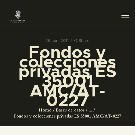
26 abril 2011
Share
Fondos y
PREPARAR LA VISITA
colecciones
privadas ES
ACTIVIDADES
35001
AMC/AT-
█
0227
EL MUSEO
Home
Bases de datos
...
Fondos y colecciones privadas ES 35001 AMC/AT-0227
COLECCIONES