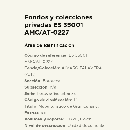
DIDÁCTICA
Fondos y colecciones
ESPAÑOL
privadas ES 35001
AMC/AT-0227
PREPARAR LA VISITA
Área de identificación
Código de referencia
: ES 35001
ACTIVIDADES
AMC/AT-0227
Fondo/Colección
: ÁLVARO TALAVERA
(A.T.)
█
Sección
: Fototeca
Subsección
: n/a
EL MUSEO
Serie
: Fotografías urbanas
Código de clasificación
: 1.1
Título
: Mapa turístico de Gran Canaria.
COLECCIONES
Fechas
: s.d.
Volumen y soporte
: 1, 17x11, Color
Nivel de descripción
: Unidad documental
DIDÁCTICA