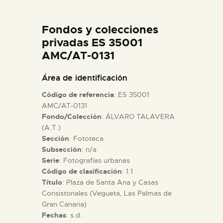
DIDÁCTICA
Fondos y colecciones
ESPAÑOL
privadas ES 35001
AMC/AT-0131
PREPARAR LA VISITA
Área de identificación
Código de referencia
: ES 35001
ACTIVIDADES
AMC/AT-0131
Fondo/Colección
: ÁLVARO TALAVERA
(A.T.)
█
Sección
: Fototeca
Subsección
: n/a
EL MUSEO
Serie
: Fotografías urbanas
Código de clasificación
: 1.1
Título
: Plaza de Santa Ana y Casas
COLECCIONES
Consistoriales (Vegueta, Las Palmas de
Gran Canaria)
Fechas
: s.d.
DIDÁCTICA