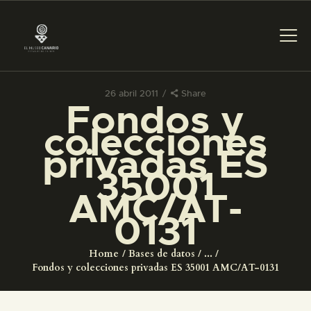
26 abril 2011
Share
Fondos y
PREPARAR LA VISITA
colecciones
privadas ES
ACTIVIDADES
35001
AMC/AT-
█
0131
EL MUSEO
Home
Bases de datos
...
Fondos y colecciones privadas ES 35001 AMC/AT-0131
COLECCIONES