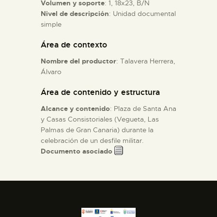
Volumen y soporte
: 1, 18x23, B/N
Nivel de descripción
: Unidad documental
ESPAÑOL
simple
Área de contexto
Nombre del productor
: Talavera Herrera,
Álvaro
Área de contenido y estructura
Alcance y contenido
: Plaza de Santa Ana
y Casas Consistoriales (Vegueta, Las
Palmas de Gran Canaria) durante la
celebración de un desfile militar.
Documento asociado