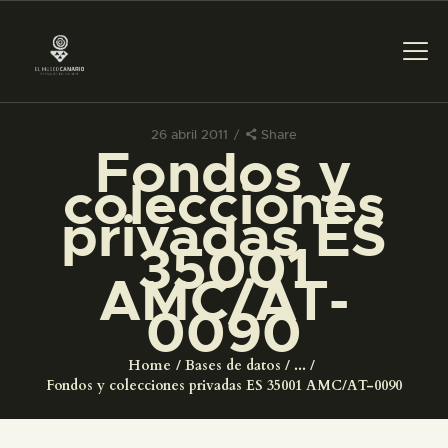
26 abril 2011
Share
Fondos y
PREPARAR LA VISITA
colecciones
privadas ES
ACTIVIDADES
35001
AMC/AT-
█
0090
EL MUSEO
Home
Bases de datos
...
Fondos y colecciones privadas ES 35001 AMC/AT-0090
COLECCIONES