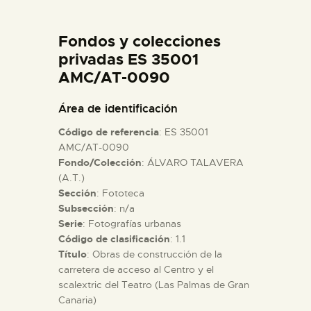
DIDÁCTICA
Fondos y colecciones
ESPAÑOL
privadas ES 35001
AMC/AT-0090
PREPARAR LA VISITA
Área de identificación
Código de referencia
: ES 35001
ACTIVIDADES
AMC/AT-0090
Fondo/Colección
: ÁLVARO TALAVERA
(A.T.)
█
Sección
: Fototeca
Subsección
: n/a
EL MUSEO
Serie
: Fotografías urbanas
Código de clasificación
: 1.1
Título
: Obras de construcción de la
COLECCIONES
carretera de acceso al Centro y el
scalextric del Teatro (Las Palmas de Gran
Canaria)
DIDÁCTICA