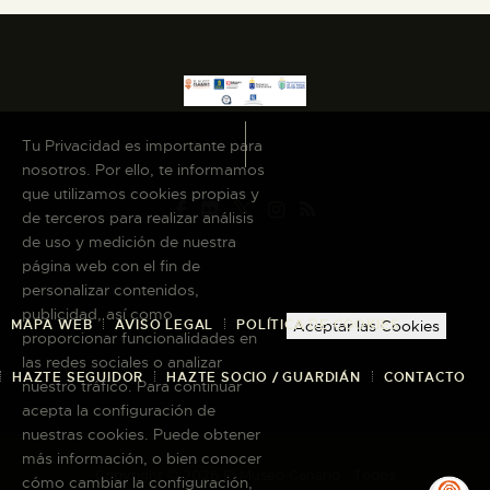
Tu Privacidad es importante para
nosotros. Por ello, te informamos
que utilizamos cookies propias y
de terceros para realizar análisis
de uso y medición de nuestra
página web con el fin de
personalizar contenidos,
publicidad, así como
MAPA WEB
AVISO LEGAL
POLÍTICA DE COOKIES
Aceptar las Cookies
proporcionar funcionalidades en
las redes sociales o analizar
HAZTE SEGUIDOR
HAZTE SOCIO / GUARDIÁN
CONTACTO
nuestro tráfico. Para continuar
acepta la configuración de
nuestras cookies. Puede obtener
más información, o bien conocer
Copyright © 2026 El Museo Canario · Todos
cómo cambiar la configuración,