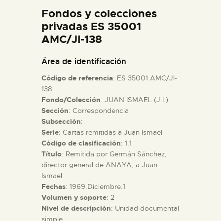
DIDÁCTICA
Fondos y colecciones
privadas ES 35001
AMC/JI-138
ESPAÑOL
Área de identificación
PREPARAR LA VISITA
Código de referencia
: ES 35001 AMC/JI-
138
ACTIVIDADES
Fondo/Colección
: JUAN ISMAEL (J.I.)
Sección
: Correspondencia
Subsección
:
█
Serie
: Cartas remitidas a Juan Ismael
Código de clasificación
: 1.1
Título
: Remitida por Germán Sánchez,
EL MUSEO
director general de ANAYA, a Juan
Ismael.
COLECCIONES
Fechas
: 1969.Diciembre.1
Volumen y soporte
: 2
Nivel de descripción
: Unidad documental
DIDÁCTICA
simple