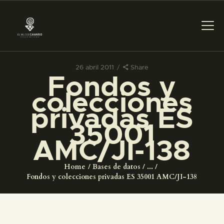
26 abril 2011
Share
Fondos y
PREPARAR LA VISITA
colecciones
privadas ES
ACTIVIDADES
35001
AMC/JI-138
█
Home
Bases de datos
...
EL MUSEO
Fondos y colecciones privadas ES 35001 AMC/JI-138
COLECCIONES