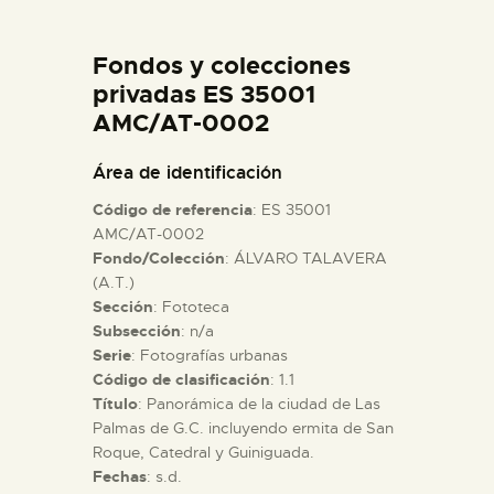
DIDÁCTICA
Fondos y colecciones
ESPAÑOL
privadas ES 35001
AMC/AT-0002
PREPARAR LA VISITA
Área de identificación
Código de referencia
: ES 35001
ACTIVIDADES
AMC/AT-0002
Fondo/Colección
: ÁLVARO TALAVERA
(A.T.)
█
Sección
: Fototeca
Subsección
: n/a
EL MUSEO
Serie
: Fotografías urbanas
Código de clasificación
: 1.1
Título
: Panorámica de la ciudad de Las
COLECCIONES
Palmas de G.C. incluyendo ermita de San
Roque, Catedral y Guiniguada.
Fechas
: s.d.
DIDÁCTICA