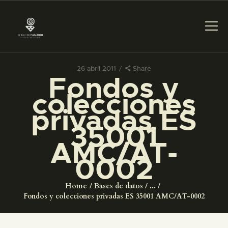
26 abril 2011
Share
Fondos y
PREPARAR LA VISITA
colecciones
privadas ES
ACTIVIDADES
35001
AMC/AT-
█
0002
EL MUSEO
Home
Bases de datos
...
Fondos y colecciones privadas ES 35001 AMC/AT-0002
COLECCIONES