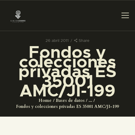
26 abril 2011
Share
Fondos y
PREPARAR LA VISITA
colecciones
privadas ES
ACTIVIDADES
35001
AMC/JI-199
█
Home
Bases de datos
...
EL MUSEO
Fondos y colecciones privadas ES 35001 AMC/JI-199
COLECCIONES