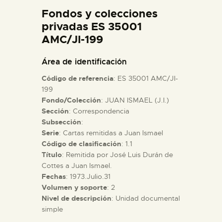
DIDÁCTICA
Fondos y colecciones
privadas ES 35001
AMC/JI-199
ESPAÑOL
Área de identificación
PREPARAR LA VISITA
Código de referencia
: ES 35001 AMC/JI-
199
ACTIVIDADES
Fondo/Colección
: JUAN ISMAEL (J.I.)
Sección
: Correspondencia
Subsección
:
█
Serie
: Cartas remitidas a Juan Ismael
Código de clasificación
: 1.1
Título
: Remitida por José Luis Durán de
EL MUSEO
Cottes a Juan Ismael.
Fechas
: 1973.Julio.31
COLECCIONES
Volumen y soporte
: 2
Nivel de descripción
: Unidad documental
simple
DIDÁCTICA