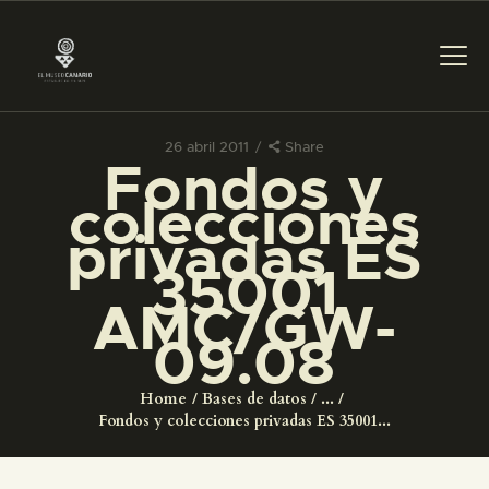
26 abril 2011
Share
Fondos y
PREPARAR LA VISITA
colecciones
privadas ES
ACTIVIDADES
35001
AMC/GW-
█
09.08
EL MUSEO
Home
Bases de datos
...
Fondos y colecciones privadas ES 35001...
COLECCIONES