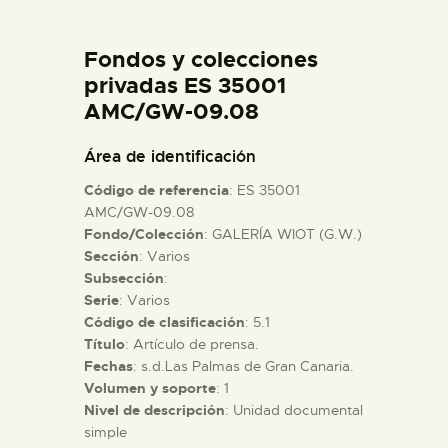
DIDÁCTICA
Fondos y colecciones
ESPAÑOL
privadas ES 35001
AMC/GW-09.08
PREPARAR LA VISITA
Área de identificación
Código de referencia
: ES 35001
ACTIVIDADES
AMC/GW-09.08
Fondo/Colección
: GALERÍA WIOT (G.W.)
Sección
: Varios
█
Subsección
:
Serie
: Varios
EL MUSEO
Código de clasificación
: 5.1
Título
: Artículo de prensa.
Fechas
: s.d.Las Palmas de Gran Canaria.
COLECCIONES
Volumen y soporte
: 1
Nivel de descripción
: Unidad documental
simple
DIDÁCTICA