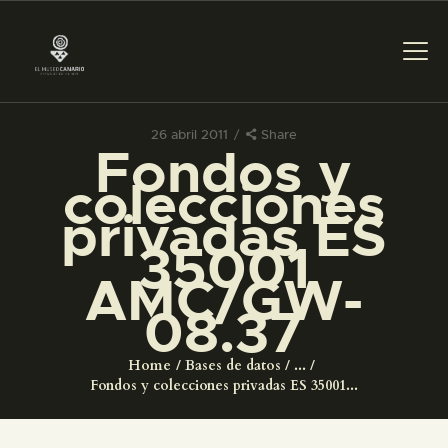
26 abril 2011
Share
Fondos y
PREPARAR LA VISITA
colecciones
privadas ES
ACTIVIDADES
35001
AMC/GW-
█
08.37
EL MUSEO
Home
Bases de datos
...
Fondos y colecciones privadas ES 35001...
COLECCIONES