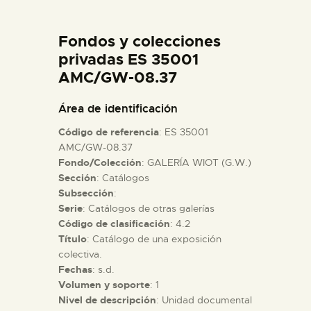
DIDÁCTICA
Fondos y colecciones
ESPAÑOL
privadas ES 35001
AMC/GW-08.37
PREPARAR LA VISITA
Área de identificación
Código de referencia
: ES 35001
ACTIVIDADES
AMC/GW-08.37
Fondo/Colección
: GALERÍA WIOT (G.W.)
Sección
: Catálogos
█
Subsección
:
Serie
: Catálogos de otras galerías
EL MUSEO
Código de clasificación
: 4.2
Título
: Catálogo de una exposición
colectiva.
COLECCIONES
Fechas
: s.d.
Volumen y soporte
: 1
Nivel de descripción
: Unidad documental
DIDÁCTICA