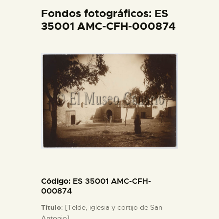
DIDÁCTICA
Fondos fotográficos: ES
35001 AMC-CFH-000874
ESPAÑOL
PREPARAR LA VISITA
ACTIVIDADES
█
EL MUSEO
Código
: ES 35001 AMC-CFH-
COLECCIONES
000874
Título
: [Telde, iglesia y cortijo de San
DIDÁCTICA
Antonio].