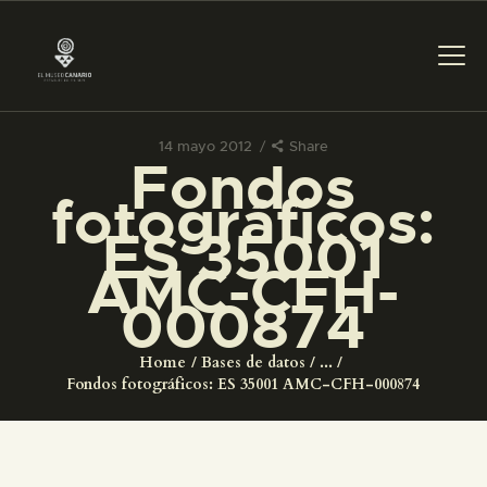
14 mayo 2012
Share
Fondos
PREPARAR LA VISITA
fotográficos:
ES 35001
ACTIVIDADES
AMC-CFH-
000874
█
Home
Bases de datos
...
EL MUSEO
Fondos fotográficos: ES 35001 AMC-CFH-000874
COLECCIONES