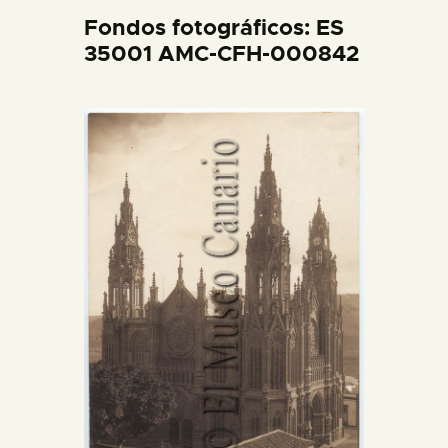
DIDÁCTICA
Fondos fotográficos: ES
35001 AMC-CFH-000842
ESPAÑOL
PREPARAR LA VISITA
ACTIVIDADES
█
EL MUSEO
COLECCIONES
DIDÁCTICA