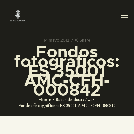
14 mayo 2012
Share
Fondos
PREPARAR LA VISITA
fotográficos:
ES 35001
ACTIVIDADES
AMC-CFH-
000842
█
Home
Bases de datos
...
EL MUSEO
Fondos fotográficos: ES 35001 AMC-CFH-000842
COLECCIONES