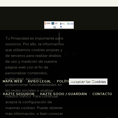
Tu Privacidad es importante para
nosotros. Por ello, te informamos
que utilizamos cookies propias y
de terceros para realizar análisis
de uso y medición de nuestra
página web con el fin de
personalizar contenidos,
publicidad, así como
Aceptar las Cookies
MAPA WEB
AVISO LEGAL
POLÍTICA DE COOKIES
proporcionar funcionalidades en
las redes sociales o analizar
HAZTE SEGUIDOR
HAZTE SOCIO / GUARDIÁN
CONTACTO
nuestro tráfico. Para continuar
acepta la configuración de
nuestras cookies. Puede obtener
más información, o bien conocer
Copyright © 2026 El Museo Canario · Todos