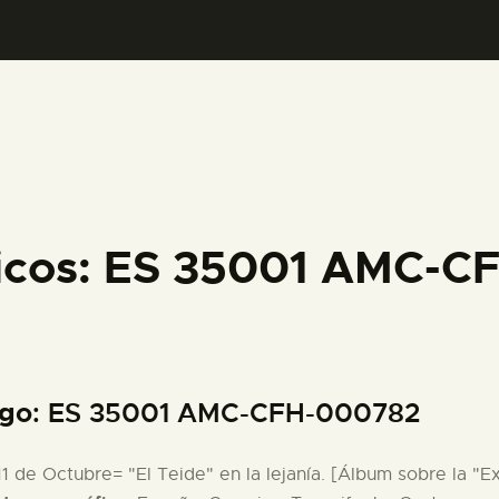
PREPARAR LA VISITA
ACTIVIDADES
█
EL MUSEO
ficos: ES 35001 AMC-
COLECCIONES
DIDÁCTICA
igo
: ES 35001 AMC-CFH-000782
ESPAÑOL
 11 de Octubre= "El Teide" en la lejanía. [Álbum sobre la "