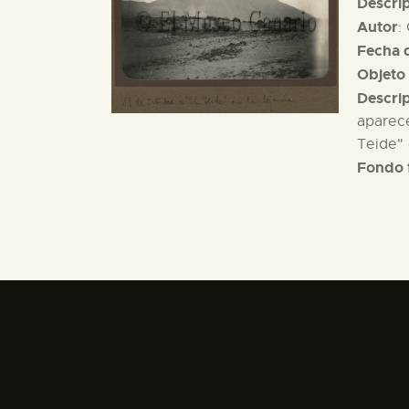
Descri
Autor
:
Fecha d
Objeto 
Descri
aparece
Teide" 
Fondo 