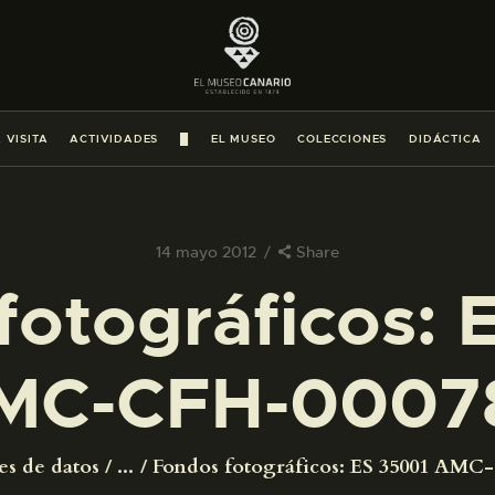
PREPARAR LA VISITA
ACTIVIDADES
 VISITA
ACTIVIDADES
█
EL MUSEO
COLECCIONES
DIDÁCTICA
█
EL MUSEO
14 mayo 2012
Share
fotográficos: 
COLECCIONES
MC-CFH-0007
DIDÁCTICA
ESPAÑOL
es de datos
...
Fondos fotográficos: ES 35001 AMC