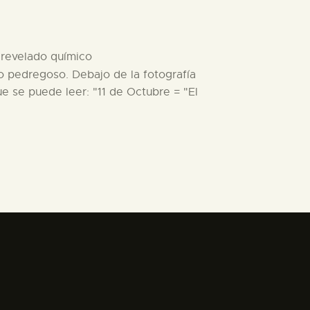
e revelado químico
no pedregoso. Debajo de la fotografía
ue se puede leer: "11 de Octubre = "El