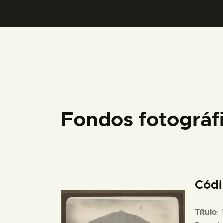
Fondos fotográ
Cód
Título
: