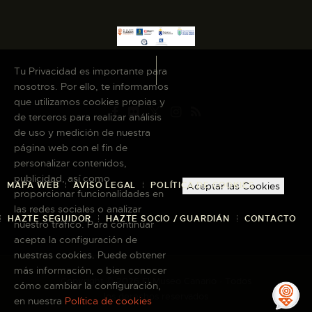
Tu Privacidad es importante para
nosotros. Por ello, te informamos
que utilizamos cookies propias y
de terceros para realizar análisis
de uso y medición de nuestra
página web con el fin de
personalizar contenidos,
publicidad, así como
Aceptar las Cookies
MAPA WEB
AVISO LEGAL
POLÍTICA DE COOKIES
proporcionar funcionalidades en
las redes sociales o analizar
HAZTE SEGUIDOR
HAZTE SOCIO / GUARDIÁN
CONTACTO
nuestro tráfico. Para continuar
acepta la configuración de
nuestras cookies. Puede obtener
más información, o bien conocer
Copyright © 2026 El Museo Canario · Todos
cómo cambiar la configuración,
los derechos reservados
en nuestra
Política de cookies