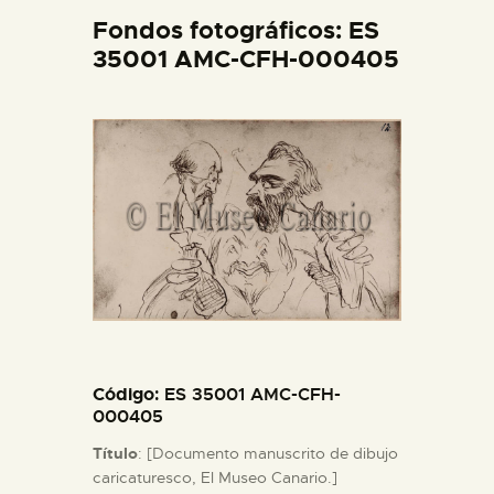
DIDÁCTICA
Fondos fotográficos: ES
35001 AMC-CFH-000405
ESPAÑOL
PREPARAR LA VISITA
ACTIVIDADES
█
EL MUSEO
Código
: ES 35001 AMC-CFH-
COLECCIONES
000405
Título
: [Documento manuscrito de dibujo
caricaturesco, El Museo Canario.]
DIDÁCTICA