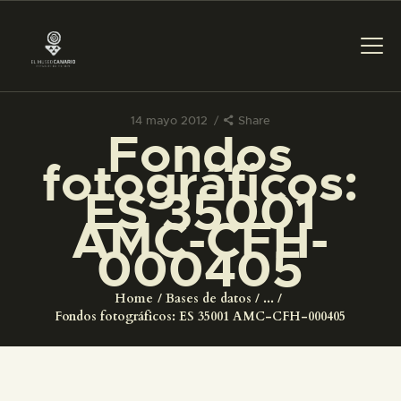
14 mayo 2012
Share
Fondos
PREPARAR LA VISITA
fotográficos:
ES 35001
ACTIVIDADES
AMC-CFH-
000405
█
Home
Bases de datos
...
EL MUSEO
Fondos fotográficos: ES 35001 AMC-CFH-000405
COLECCIONES