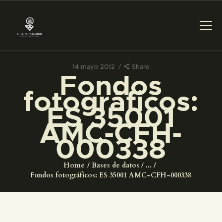
14 mayo 2012
Share
Fondos
PREPARAR LA VISITA
fotográficos:
ES 35001
ACTIVIDADES
AMC-CFH-
000338
█
Home
Bases de datos
...
EL MUSEO
Fondos fotográficos: ES 35001 AMC-CFH-000338
COLECCIONES