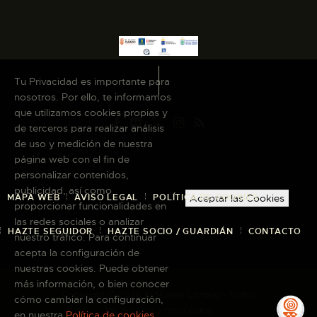
Tu Privacidad es importante para
nosotros. Por ello, te informamos
que utilizamos cookies propias y
de terceros para realizar análisis
de uso y medición de nuestra
página web con el fin de
personalizar contenidos,
publicidad, así como
Aceptar las Cookies
MAPA WEB
AVISO LEGAL
POLÍTICA DE COOKIES
proporcionar funcionalidades en
las redes sociales o analizar
HAZTE SEGUIDOR
HAZTE SOCIO / GUARDIÁN
CONTACTO
nuestro tráfico. Para continuar
acepta la configuración de
nuestras cookies. Puede obtener
más información, o bien conocer
Copyright © 2026 El Museo Canario · Todos
cómo cambiar la configuración,
los derechos reservados
en nuestra
Política de cookies