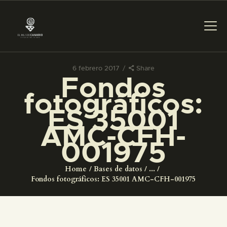
6 febrero 2017
Share
Fondos
PREPARAR LA VISITA
fotográficos:
ES 35001
ACTIVIDADES
AMC-CFH-
001975
█
Home
Bases de datos
...
EL MUSEO
Fondos fotográficos: ES 35001 AMC-CFH-001975
COLECCIONES