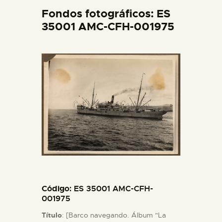
DIDÁCTICA
Fondos fotográficos: ES
35001 AMC-CFH-001975
ESPAÑOL
PREPARAR LA VISITA
ACTIVIDADES
█
EL MUSEO
COLECCIONES
Código
: ES 35001 AMC-CFH-
001975
Título
: [Barco navegando. Álbum "La
DIDÁCTICA