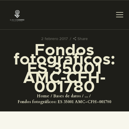
2 febrero 2017
Share
Fondos
PREPARAR LA VISITA
fotográficos:
ES 35001
ACTIVIDADES
AMC-CFH-
001780
█
Home
Bases de datos
...
EL MUSEO
Fondos fotográficos: ES 35001 AMC-CFH-001780
COLECCIONES