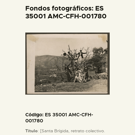
DIDÁCTICA
Fondos fotográficos: ES
35001 AMC-CFH-001780
ESPAÑOL
PREPARAR LA VISITA
ACTIVIDADES
█
EL MUSEO
COLECCIONES
Código
: ES 35001 AMC-CFH-
001780
Título
: [Santa Brígida, retrato colectivo.
DIDÁCTICA