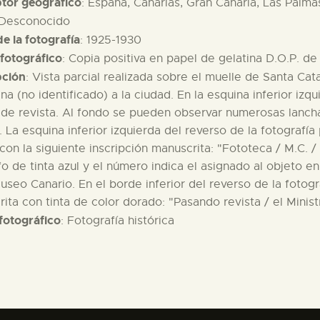
ptor geográfico
: España, Canarias, Gran Canaria, Las Palma
 Desconocido
e la fotografía
: 1925-1930
fotográfico
: Copia positiva en papel de gelatina D.O.P. d
pción
: Vista parcial realizada sobre el muelle de Santa Cata
na (no identificado) a la ciudad. En la esquina inferior iz
de revista. Al fondo se pueden observar numerosas lanchas 
o. La esquina inferior izquierda del reverso de la fotograf
con la siguiente inscripción manuscrita: "Fototeca / M.C. / 
fo de tinta azul y el número indica el asignado al objeto e
useo Canario. En el borde inferior del reverso de la fotogr
ita con tinta de color dorado: "Pasando revista / el Minist
fotográfico
: Fotografía histórica