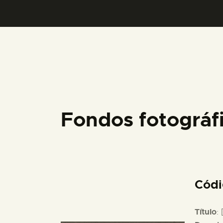
Fondos fotográ
Cód
Título
: