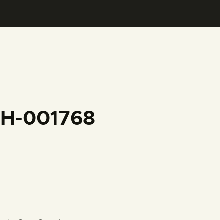
FH-001768
.