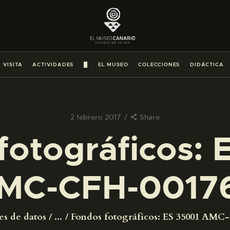
PREPARAR LA VISITA
ACTIVIDADES
 VISITA
ACTIVIDADES
█
EL MUSEO
COLECCIONES
DIDÁCTICA
█
EL MUSEO
2 febrero 2017
Share
fotográficos: 
COLECCIONES
MC-CFH-0017
DIDÁCTICA
ESPAÑOL
es de datos
...
Fondos fotográficos: ES 35001 AMC