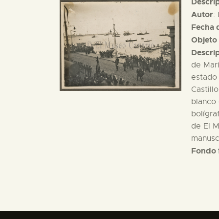
Descri
Autor
:
Fecha d
Objeto 
Descri
de Mari
estado 
Castill
blanco 
bolígra
de El M
manuscr
Fondo 