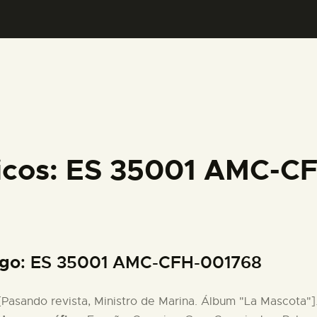
PREPARAR LA VISITA
ACTIVIDADES
█
EL MUSEO
ficos: ES 35001 AMC-C
COLECCIONES
DIDÁCTICA
igo
: ES 35001 AMC-CFH-001768
ESPAÑOL
 [Pasando revista, Ministro de Marina. Álbum "La Mascota"]