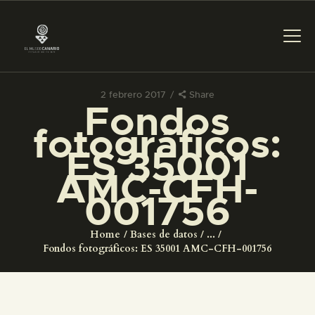
2 febrero 2017
Share
Fondos
PREPARAR LA VISITA
fotográficos:
ES 35001
ACTIVIDADES
AMC-CFH-
001756
█
Home
Bases de datos
...
EL MUSEO
Fondos fotográficos: ES 35001 AMC-CFH-001756
COLECCIONES