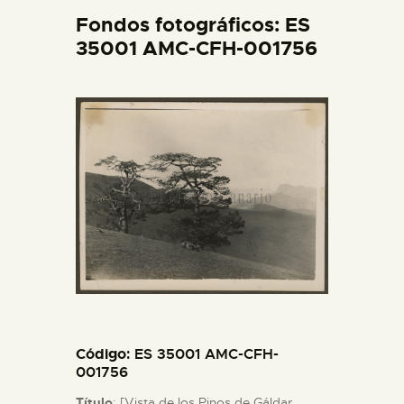
DIDÁCTICA
Fondos fotográficos: ES
35001 AMC-CFH-001756
ESPAÑOL
PREPARAR LA VISITA
ACTIVIDADES
█
EL MUSEO
COLECCIONES
Código
: ES 35001 AMC-CFH-
001756
DIDÁCTICA
Título
: [Vista de los Pinos de Gáldar