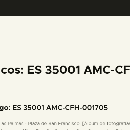
PREPARAR LA VISITA
ACTIVIDADES
█
EL MUSEO
ficos: ES 35001 AMC-C
COLECCIONES
DIDÁCTICA
igo
: ES 35001 AMC-CFH-001705
ESPAÑOL
 Las Palmas - Plaza de San Francisco. [Álbum de fotografía