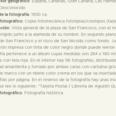
ptor geográfico
: España, Canarias, Gran Canaria, Las Palma
 Desconocido
e la fotografía
: 1930 ca.
fotográfico
: Copia fotomecánica fototipias/colotipos (tarj
pción
: Vista general de la plaza de San Francisco, con el
erigido junto a la alameda de su nombre. En segundo plano
 de San Francisco y el risco de San Nicolás como fondo. Ju
ción impresa con tinta de color negro donde puede leerse
afía pertenece a un álbum cuyas medidas son 264 x 190 m
s con tela roja. En el interior hay 96 fotografías, distribu
ad amarillenta y forrado por ambas caras con cartulina gri
 marco con un ribete color crema en los que va insertada 
fías por página. En el reverso de la fotografía hay unas in
e lee lo siguiente: "Tarjeta Postal / Librería de Agustín 
fotográfico
: Fotografía histórica