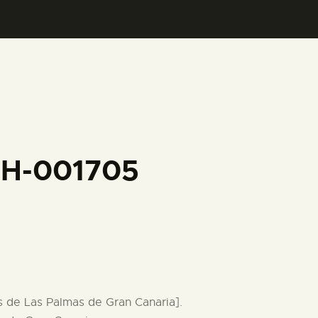
FH-001705
s de Las Palmas de Gran Canaria].