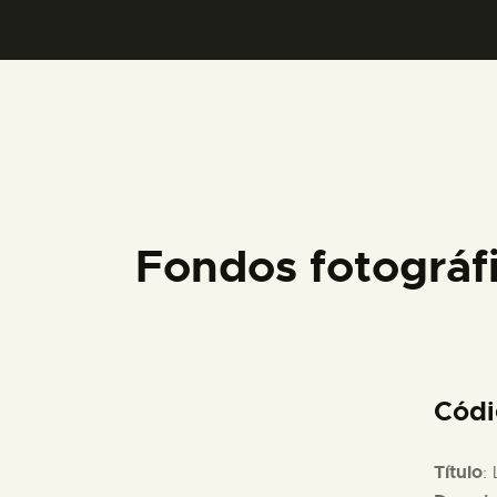
Fondos fotográ
Cód
Título
: