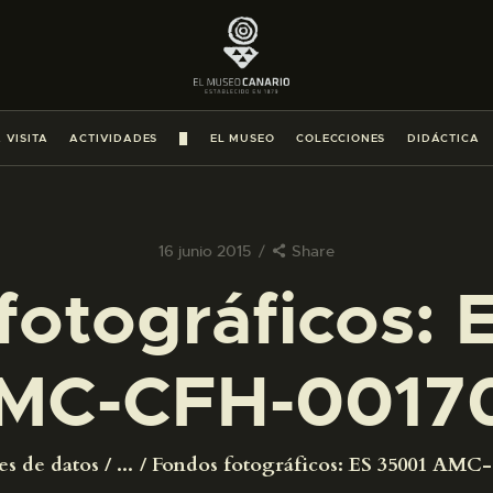
PREPARAR LA VISITA
ACTIVIDADES
 VISITA
ACTIVIDADES
█
EL MUSEO
COLECCIONES
DIDÁCTICA
█
EL MUSEO
16 junio 2015
Share
fotográficos: 
COLECCIONES
MC-CFH-0017
DIDÁCTICA
ESPAÑOL
es de datos
...
Fondos fotográficos: ES 35001 AMC