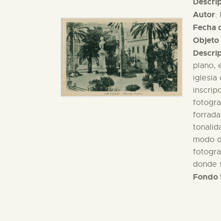
Descri
Autor
:
Fecha d
Objeto 
Descri
plano, 
iglesia
inscrip
fotogr
forrada
tonalid
modo de
fotogra
donde s
Fondo 