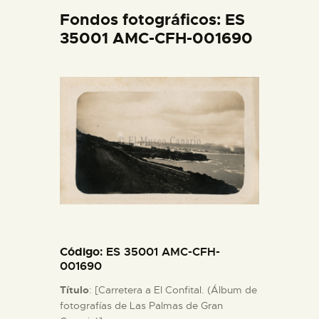
DIDÁCTICA
Fondos fotográficos: ES
35001 AMC-CFH-001690
ESPAÑOL
PREPARAR LA VISITA
ACTIVIDADES
█
EL MUSEO
Código
: ES 35001 AMC-CFH-
001690
COLECCIONES
Título
: [Carretera a El Confital. (Álbum de
fotografías de Las Palmas de Gran
DIDÁCTICA