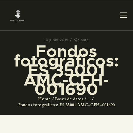
16 junio 2015
Share
Fondos
PREPARAR LA VISITA
fotográficos:
ES 35001
ACTIVIDADES
AMC-CFH-
001690
█
Home
Bases de datos
...
EL MUSEO
Fondos fotográficos: ES 35001 AMC-CFH-001690
COLECCIONES