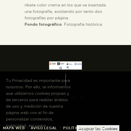
ribete color crema en los que va insertada
una fotografía, existiendo por tanto dos
fotografías por página.
Fondo fotográfico
: Fotografía histórica
Tu Privacidad es importante para
nosotros. Por ello, te informamos
que utilizamos cookies propias y
de terceros para realizar análisis
de uso y medición de nuestra
página web con el fin de
personalizar contenidos,
publicidad, así como
MAPA WEB
AVISO LEGAL
POLÍTICA DE COOKIES
Aceptar las Cookies