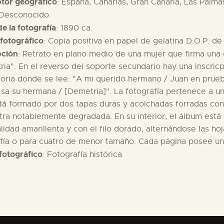
ptor geográfico
: España, Canarias, Gran Canaria, Las Palma
 Desconocido
e la fotografía
: 1890 ca.
fotográfico
: Copia positiva en papel de gelatina D.O.P. d
pción
: Retrato en plano medio de una mujer que firma una
ia". En el reverso del soporte secundario hay una inscric
oria donde se lee: "A mi querido hermano / Juan en prueba
 sa su hermana / [Demetria]". La fotografía pertenece a 
á formado por dos tapas duras y acolchadas forradas con t
ra notablemente degradada. En su interior, el álbum está
lidad amarillenta y con el filo dorado, alternándose las h
fía o para cuatro de menor tamaño. Cada página posee un 
fotográfico
: Fotografía histórica