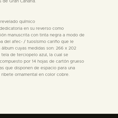
s de Gran Canaria.
e revelado químico
 dedicatoria en su reverso como
pión manuscrita con tinta negra a modo de
 del afec- / tuosísimo cariño que le
un álbum cuyas medidas son: 266 x 202
ela de terciopelo azul, la cual se
 compuesto por 14 hojas de cartón grueso
ojas que disponen de espacio para una
ribete ornamental en color cobre.