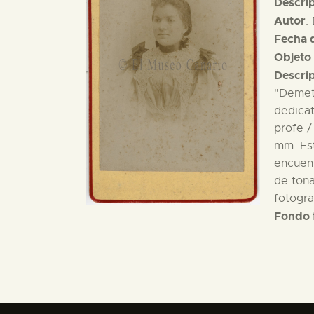
Descri
Autor
:
Fecha d
Objeto 
Descri
"Demetr
dedicat
profe /
mm. Est
encuent
de tona
fotogra
Fondo 