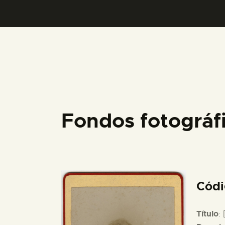
Fondos fotográ
Cód
Título
: