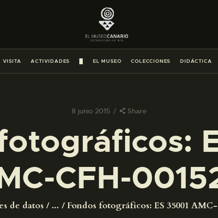
PREPARAR LA VISITA
ACTIVIDADES
 VISITA
ACTIVIDADES
█
EL MUSEO
COLECCIONES
DIDÁCTICA
█
EL MUSEO
8 junio 2015
Share
fotográficos: 
COLECCIONES
MC-CFH-0015
DIDÁCTICA
ESPAÑOL
es de datos
...
Fondos fotográficos: ES 35001 AMC