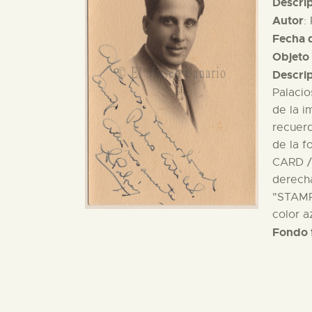
Descri
Autor
:
Fecha d
Objeto 
Descri
Palacio
de la i
recuerd
de la f
CARD /
derecha
"STAMP 
color 
Fondo 