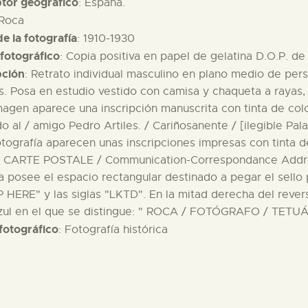
ptor geográfico
: España.
 Roca
e la fotografía
: 1910-1930
fotográfico
: Copia positiva en papel de gelatina D.O.P. de
pción
: Retrato individual masculino en plano medio de per
s. Posa en estudio vestido con camisa y chaqueta a rayas, 
magen aparece una inscripción manuscrita con tinta de colo
o al / amigo Pedro Artiles. / Cariñosanente / [ilegible Pal
otografía aparecen unas inscripciones impresas con tinta d
 CARTE POSTALE / Communication-Correspondance Address
 posee el espacio rectangular destinado a pegar el sello 
HERE" y las siglas "LKTD". En la mitad derecha del rever
azul en el que se distingue: " ROCA / FOTÓGRAFO / TETU
fotográfico
: Fotografía histórica