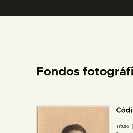
Fondos fotográ
Cód
Título
: