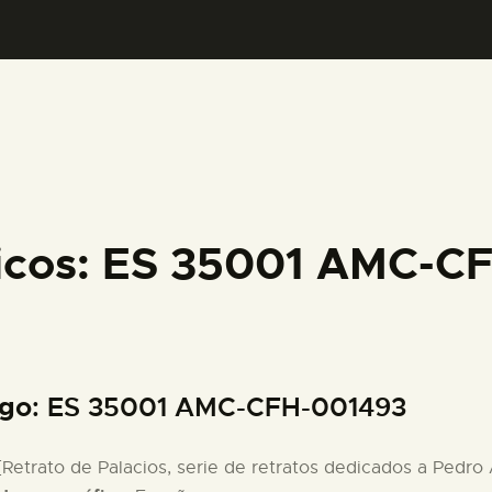
PREPARAR LA VISITA
ACTIVIDADES
█
EL MUSEO
ficos: ES 35001 AMC-C
COLECCIONES
DIDÁCTICA
igo
: ES 35001 AMC-CFH-001493
ESPAÑOL
 [Retrato de Palacios, serie de retratos dedicados a Pedro A