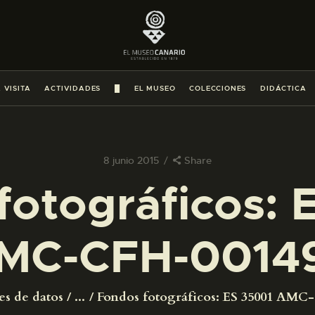
PREPARAR LA VISITA
ACTIVIDADES
 VISITA
ACTIVIDADES
█
EL MUSEO
COLECCIONES
DIDÁCTICA
█
EL MUSEO
8 junio 2015
Share
fotográficos: 
COLECCIONES
MC-CFH-0014
DIDÁCTICA
ESPAÑOL
es de datos
...
Fondos fotográficos: ES 35001 AMC