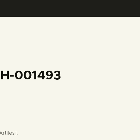
FH-001493
rtiles].