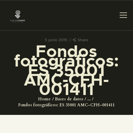
5 junio 2015
Share
Fondos
PREPARAR LA VISITA
fotográficos:
ES 35001
ACTIVIDADES
AMC-CFH-
001411
█
Home
Bases de datos
...
EL MUSEO
Fondos fotográficos: ES 35001 AMC-CFH-001411
COLECCIONES