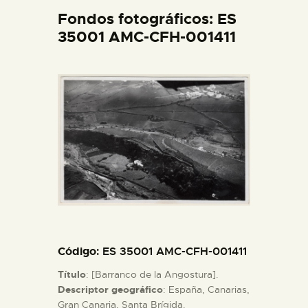
DIDÁCTICA
Fondos fotográficos: ES
35001 AMC-CFH-001411
ESPAÑOL
PREPARAR LA VISITA
ACTIVIDADES
█
EL MUSEO
Código
: ES 35001 AMC-CFH-001411
COLECCIONES
Título
: [Barranco de la Angostura].
Descriptor geográfico
: España, Canarias,
DIDÁCTICA
Gran Canaria, Santa Brígida.