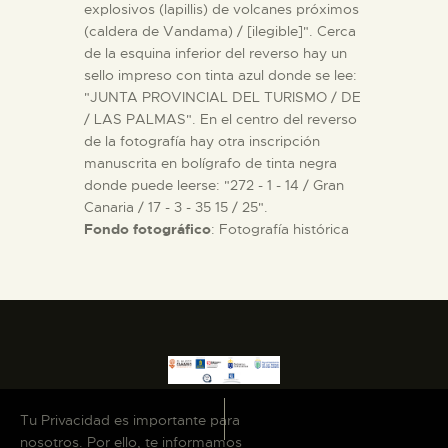
explosivos (lapillis) de volcanes próximos
(caldera de Vandama) / [ilegible]". Cerca
de la esquina inferior del reverso hay un
sello impreso con tinta azul donde se lee:
"JUNTA PROVINCIAL DEL TURISMO / DE
/ LAS PALMAS". En el centro del reverso
de la fotografía hay otra inscripción
manuscrita en bolígrafo de tinta negra
donde puede leerse: "272 - 1 - 14 / Gran
Canaria / 17 - 3 - 35 15 / 25".
Fondo fotográfico
: Fotografía histórica
Tu Privacidad es importante para
nosotros. Por ello, te informamos