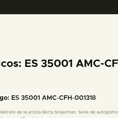
PREPARAR LA VISITA
ACTIVIDADES
█
EL MUSEO
ficos: ES 35001 AMC-C
COLECCIONES
DIDÁCTICA
igo
: ES 35001 AMC-CFH-001318
ESPAÑOL
 [Retrato de la artista Berta Singerman. Serie de autógraf