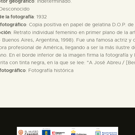
ptor geográfico
: Indeterminado.
 Desconocido
e la fotografía
: 1932
fotográfico
: Copia positiva en papel de gelatina D.O.P. d
pción
: Retrato individual femenino en primer plano de la ar
- Buenos Aires, Argentina, 1998). Fue una famosa actriz y c
ora profesional de América, llegando a ser la más ilustre d
ano. En el borde inferior de la imagen firma la fotografía 
ita con tinta negra, en la que se lee: "A José Abreu / [Be
fotográfico
: Fotografía histórica