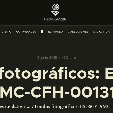
PREPARAR LA VISITA
ACTIVIDADES
 VISITA
ACTIVIDADES
█
EL MUSEO
COLECCIONES
DIDÁCTICA
█
EL MUSEO
4 junio 2015
Share
fotográficos: 
COLECCIONES
MC-CFH-0013
DIDÁCTICA
ESPAÑOL
es de datos
...
Fondos fotográficos: ES 35001 AMC