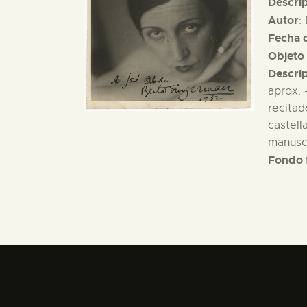
Descri
Autor
:
Fecha d
Objeto 
Descri
aprox. 
recitad
castell
manuscr
Fondo 