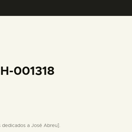
FH-001318
os dedicados a José Abreu].