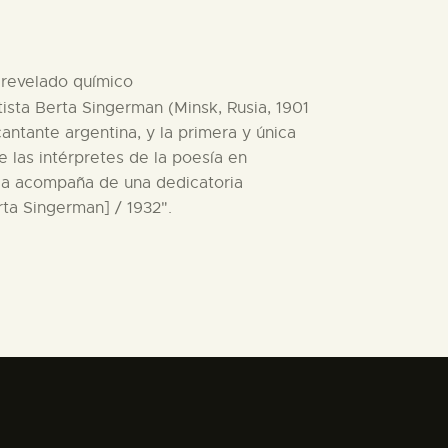
e revelado químico
tista Berta Singerman (Minsk, Rusia, 1901
antante argentina, y la primera y única
e las intérpretes de la poesía en
y la acompaña de una dedicatoria
rta Singerman] / 1932".