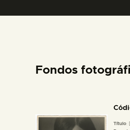
Fondos fotográ
Cód
Título
: