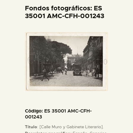
DIDÁCTICA
Fondos fotográficos: ES
35001 AMC-CFH-001243
ESPAÑOL
PREPARAR LA VISITA
ACTIVIDADES
█
EL MUSEO
Código
: ES 35001 AMC-CFH-
COLECCIONES
001243
Título
: [Calle Muro y Gabinete Literario].
DIDÁCTICA