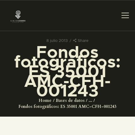
8 julio 2013
Share
Fondos
PREPARAR LA VISITA
fotográficos:
ES 35001
ACTIVIDADES
AMC-CFH-
001243
█
Home
Bases de datos
...
EL MUSEO
Fondos fotográficos: ES 35001 AMC-CFH-001243
COLECCIONES