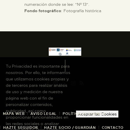
numeración donde se lee: "Nº 13".
Fondo fotográfico
: Fotografía histórica
Tu Privacidad es importante para
nosotros. Por ello, te informamos
que utilizamos cookies propias y
de terceros para realizar análisis
de uso y medición de nuestra
página web con el fin de
personalizar contenidos,
publicidad, así como
Aceptar las Cookies
MAPA WEB
AVISO LEGAL
POLÍTICA DE COOKIES
proporcionar funcionalidades en
las redes sociales o analizar
HAZTE SEGUIDOR
HAZTE SOCIO / GUARDIÁN
CONTACTO