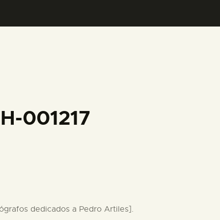
FH-001217
autógrafos dedicados a Pedro Artiles].