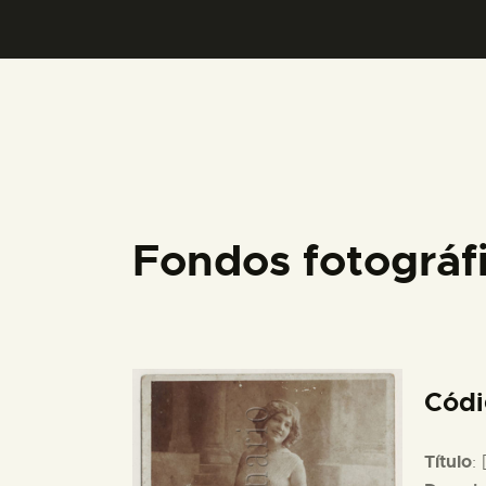
Fondos fotográ
Cód
Título
: