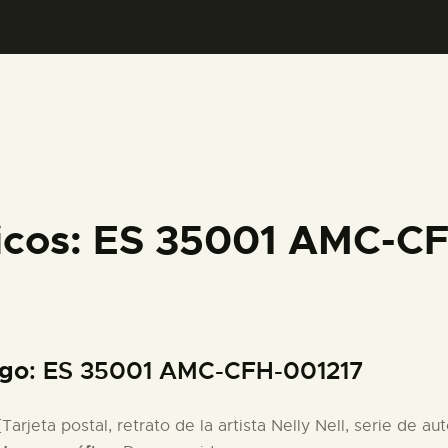
PREPARAR LA VISITA
ACTIVIDADES
█
EL MUSEO
ficos: ES 35001 AMC-C
COLECCIONES
DIDÁCTICA
igo
: ES 35001 AMC-CFH-001217
ESPAÑOL
 [Tarjeta postal, retrato de la artista Nelly Nell, serie de 