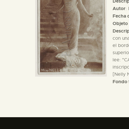
Descri
Autor
:
Fecha d
Objeto 
Descri
con una
el bord
superio
lee: "
inscrip
[Nelly 
Fondo 