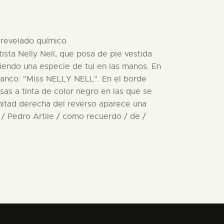
e revelado químico
tista Nelly Nell, que posa de pie vestida
niendo una especie de tul en las manos. En
blanco: "Miss NELLY NELL". En el borde
sas a tinta de color negro en las que se
ad derecha del reverso aparece una
n / Pedro Artile / como recuerdo / de /