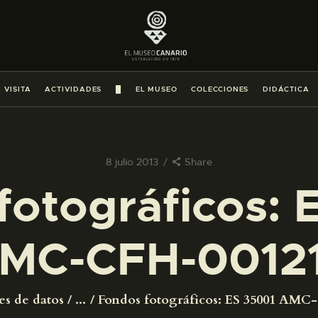
PREPARAR LA VISITA
ACTIVIDADES
 VISITA
ACTIVIDADES
█
EL MUSEO
COLECCIONES
DIDÁCTICA
█
EL MUSEO
8 julio 2013
Share
fotográficos: 
COLECCIONES
MC-CFH-0012
DIDÁCTICA
ESPAÑOL
es de datos
...
Fondos fotográficos: ES 35001 AMC