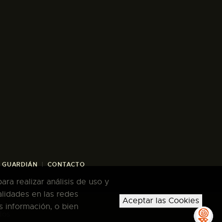
/ GUARDIÁN
CONTACTO
ra realizar análisis de uso y
alidades en las redes
Aceptar las Cookies
s información, o bien
dos