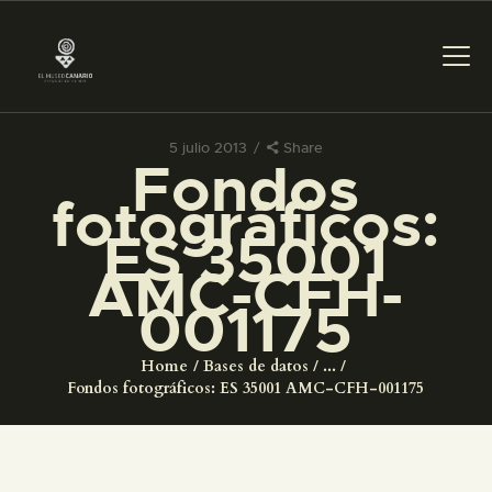
5 julio 2013
Share
Fondos
PREPARAR LA VISITA
fotográficos:
ES 35001
ACTIVIDADES
AMC-CFH-
001175
█
Home
Bases de datos
...
EL MUSEO
Fondos fotográficos: ES 35001 AMC-CFH-001175
COLECCIONES