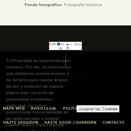
Fondo fotográfico
: Fotografía histórica
Tu Privacidad es importante para
nosotros. Por ello, te informamos
que utilizamos cookies propias y
de terceros para realizar análisis
de uso y medición de nuestra
página web con el fin de
personalizar contenidos,
publicidad, así como
MAPA WEB
AVISO LEGAL
POLÍTICA DE COOKIES
Aceptar las Cookies
proporcionar funcionalidades en
las redes sociales o analizar
HAZTE SEGUIDOR
HAZTE SOCIO / GUARDIÁN
CONTACTO
nuestro tráfico. Para continuar