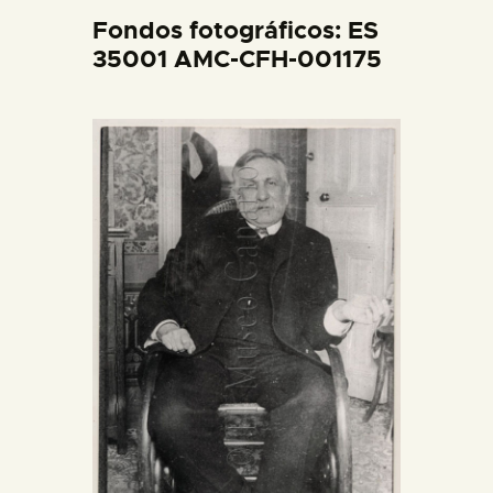
DIDÁCTICA
Fondos fotográficos: ES
35001 AMC-CFH-001175
ESPAÑOL
PREPARAR LA VISITA
ACTIVIDADES
█
EL MUSEO
COLECCIONES
DIDÁCTICA