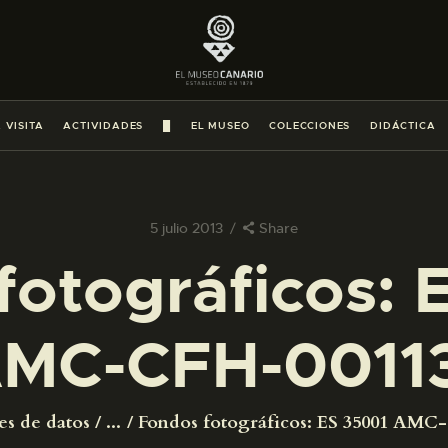
PREPARAR LA VISITA
ACTIVIDADES
 VISITA
ACTIVIDADES
█
EL MUSEO
COLECCIONES
DIDÁCTICA
█
EL MUSEO
5 julio 2013
Share
fotográficos: 
COLECCIONES
MC-CFH-0011
DIDÁCTICA
ESPAÑOL
es de datos
...
Fondos fotográficos: ES 35001 AMC