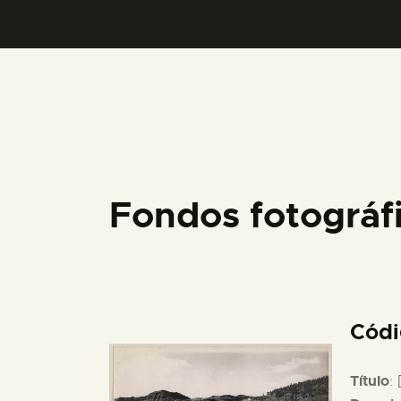
Fondos fotográf
Cód
Título
: