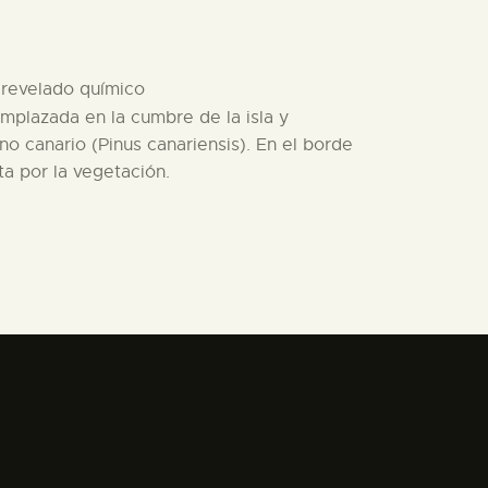
e revelado químico
emplazada en la cumbre de la isla y
o canario (Pinus canariensis). En el borde
a por la vegetación.