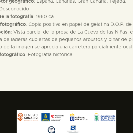
ptor geográfico
: España, Canarias, Gran Canaria, Tejeda.
 Desconocido
e la fotografía
: 1960 ca.
fotográfico
: Copia positiva en papel de gelatina D.O.P. d
pción
: Vista parcial de la presa de La Cueva de las Niñas, 
 de laderas cubiertas de pequeños arbustos y pinar de pin
 de la imagen se aprecia una carretera parcialmente ocult
fotográfico
: Fotografía histórica