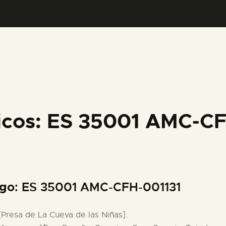
PREPARAR LA VISITA
ACTIVIDADES
█
EL MUSEO
icos: ES 35001 AMC-C
COLECCIONES
DIDÁCTICA
igo
: ES 35001 AMC-CFH-001131
ESPAÑOL
 [Presa de La Cueva de las Niñas].