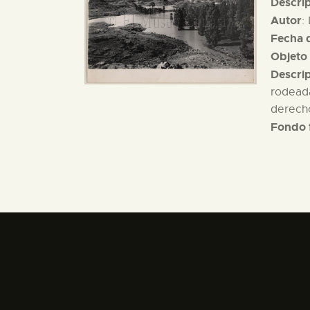
Descri
Autor
:
Fecha d
Objeto 
Descri
rodeada
derecho
Fondo 