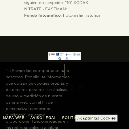
siguiente inscripción: "101 KODAK -
NITRATE - EASTMAN".
Fondo fotográfico
: Fotografía histórica
Tu Privacidad es importante para
nosotros. Por ello, te informamos
que utilizamos cookies propias y
de terceros para realizar análisis
de uso y medición de nuestra
página web con el fin de
personalizar contenidos,
publicidad, así como
MAPA WEB
AVISO LEGAL
POLÍTICA DE COOKIES
Aceptar las Cookies
proporcionar funcionalidades en
las redes sociales o analizar