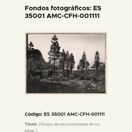
DIDÁCTICA
Fondos fotográficos: ES
35001 AMC-CFH-001111
ESPAÑOL
PREPARAR LA VISITA
ACTIVIDADES
█
EL MUSEO
COLECCIONES
Código
: ES 35001 AMC-CFH-001111
Título
: [Grupo de excursionistas en un
DIDÁCTICA
pinar.]