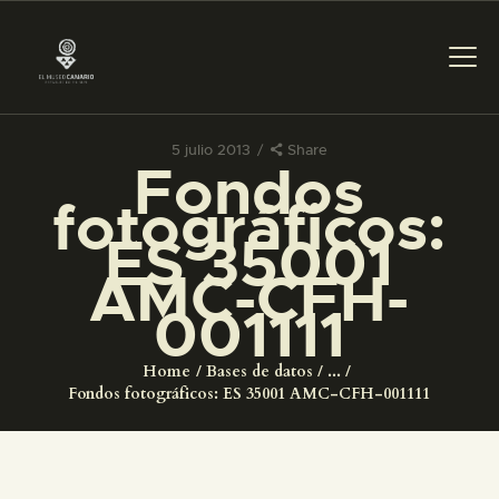
5 julio 2013
Share
Fondos
PREPARAR LA VISITA
fotográficos:
ES 35001
ACTIVIDADES
AMC-CFH-
001111
█
Home
Bases de datos
...
EL MUSEO
Fondos fotográficos: ES 35001 AMC-CFH-001111
COLECCIONES