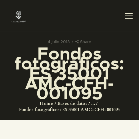
4 julio 2013
Share
Fondos
PREPARAR LA VISITA
fotográficos:
ES 35001
ACTIVIDADES
AMC-CFH-
001095
█
Home
Bases de datos
...
EL MUSEO
Fondos fotográficos: ES 35001 AMC-CFH-001095
COLECCIONES