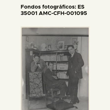
DIDÁCTICA
Fondos fotográficos: ES
35001 AMC-CFH-001095
ESPAÑOL
PREPARAR LA VISITA
ACTIVIDADES
█
EL MUSEO
COLECCIONES
DIDÁCTICA