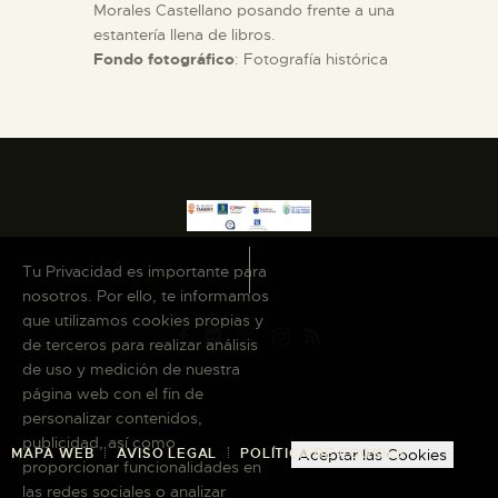
Morales Castellano posando frente a una
estantería llena de libros.
Fondo fotográfico
: Fotografía histórica
Tu Privacidad es importante para
nosotros. Por ello, te informamos
que utilizamos cookies propias y
de terceros para realizar análisis
de uso y medición de nuestra
página web con el fin de
personalizar contenidos,
publicidad, así como
Aceptar las Cookies
MAPA WEB
AVISO LEGAL
POLÍTICA DE COOKIES
proporcionar funcionalidades en
las redes sociales o analizar