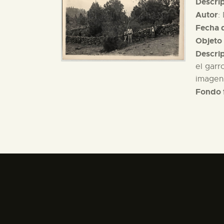
Descri
Autor
:
Fecha d
Objeto 
Descri
el garr
imagen 
Fondo 