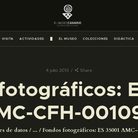
PREPARAR LA VISITA
ACTIVIDADES
 VISITA
ACTIVIDADES
█
EL MUSEO
COLECCIONES
DIDÁCTICA
█
EL MUSEO
4 julio 2013
Share
fotográficos: 
COLECCIONES
MC-CFH-0010
DIDÁCTICA
ESPAÑOL
es de datos
...
Fondos fotográficos: ES 35001 AMC