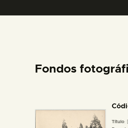
Fondos fotográ
Cód
Título
: