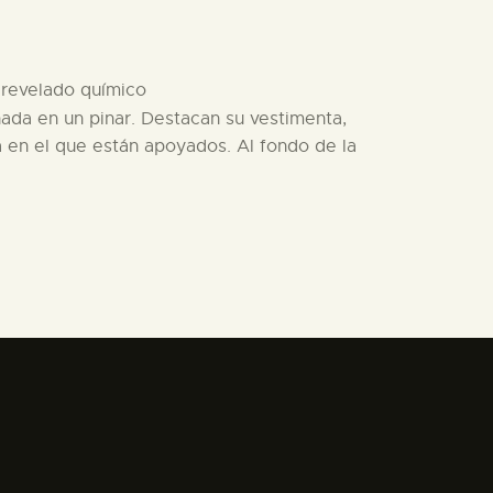
e revelado químico
ñada en un pinar. Destacan su vestimenta,
a en el que están apoyados. Al fondo de la