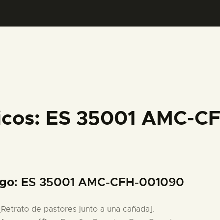
PREPARAR LA VISITA
ACTIVIDADES
█
EL MUSEO
ficos: ES 35001 AMC-
COLECCIONES
DIDÁCTICA
igo
: ES 35001 AMC-CFH-001090
ESPAÑOL
 [Retrato de pastores junto a una cañada].