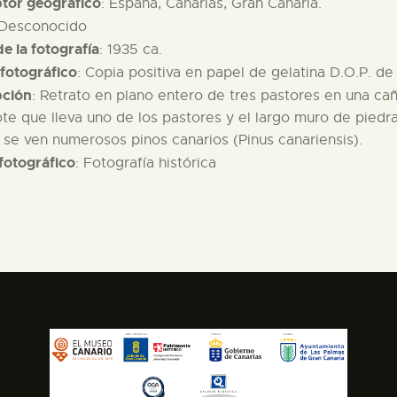
ptor geográfico
: España, Canarias, Gran Canaria.
 Desconocido
e la fotografía
: 1935 ca.
fotográfico
: Copia positiva en papel de gelatina D.O.P. d
pción
: Retrato en plano entero de tres pastores en una ca
ote que lleva uno de los pastores y el largo muro de piedr
se ven numerosos pinos canarios (Pinus canariensis).
fotográfico
: Fotografía histórica