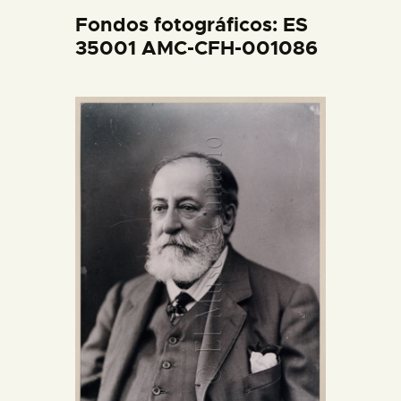
DIDÁCTICA
Fondos fotográficos: ES
35001 AMC-CFH-001086
ESPAÑOL
PREPARAR LA VISITA
ACTIVIDADES
█
EL MUSEO
COLECCIONES
DIDÁCTICA