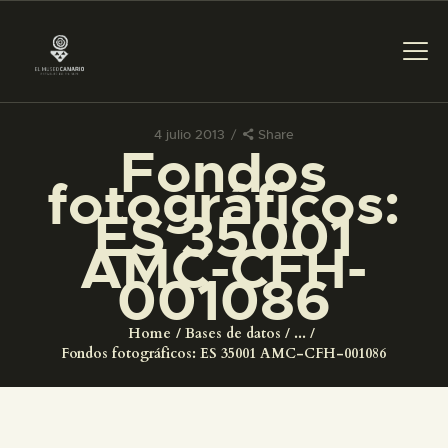
4 julio 2013
Share
Fondos
PREPARAR LA VISITA
fotográficos:
ES 35001
ACTIVIDADES
AMC-CFH-
001086
█
Home
Bases de datos
...
EL MUSEO
Fondos fotográficos: ES 35001 AMC-CFH-001086
COLECCIONES