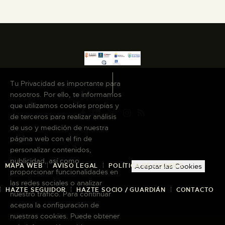
Tu Privacidad es importante para
nosotros. Por ello, te informamos
que utilizamos cookies propias y
de terceros para realizar análisis
de uso y medición de nuestra
página web con el fin de
personalizar contenidos,
publicidad, así como
MAPA WEB
AVISO LEGAL
POLÍTICA DE COOKIES
Aceptar las Cookies
proporcionar funcionalidades en
las redes sociales o analizar
HAZTE SEGUIDOR
HAZTE SOCIO / GUARDIÁN
CONTACTO
nuestro tráfico. Para continuar
acepta la configuración de
nuestras cookies. Puede obtener