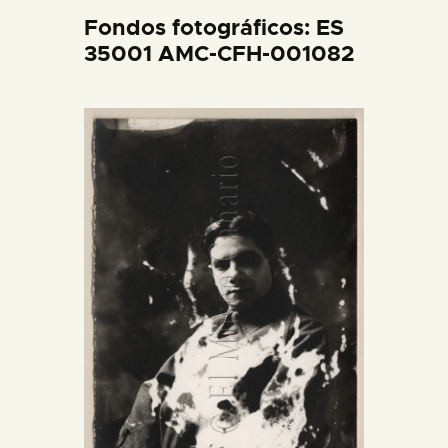
DIDÁCTICA
Fondos fotográficos: ES
35001 AMC-CFH-001082
ESPAÑOL
PREPARAR LA VISITA
ACTIVIDADES
█
EL MUSEO
COLECCIONES
DIDÁCTICA