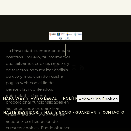
Tu Privacidad es importante para
nosotros. Por ello, te informamos
que utilizamos cookies propias y
de terceros para realizar análisis
de uso y medición de nuestra
página web con el fin de
personalizar contenidos,
publicidad, así como
MAPA WEB
AVISO LEGAL
POLÍTICA DE COOKIES
Aceptar las Cookies
proporcionar funcionalidades en
las redes sociales o analizar
HAZTE SEGUIDOR
HAZTE SOCIO / GUARDIÁN
CONTACTO
nuestro tráfico. Para continuar
acepta la configuración de
nuestras cookies. Puede obtener