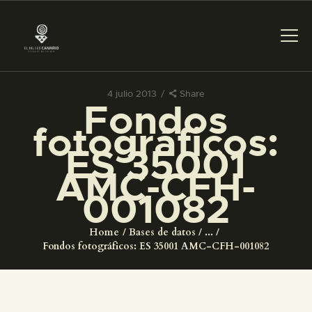
4 julio 2013
Share
Fondos
PREPARAR LA VISITA
fotográficos:
ES 35001
ACTIVIDADES
AMC-CFH-
001082
█
Home
Bases de datos
...
EL MUSEO
Fondos fotográficos: ES 35001 AMC-CFH-001082
COLECCIONES