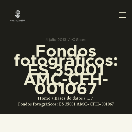
4 julio 2013
Share
Fondos
PREPARAR LA VISITA
fotográficos:
ES 35001
ACTIVIDADES
AMC-CFH-
001067
█
Home
Bases de datos
...
EL MUSEO
Fondos fotográficos: ES 35001 AMC-CFH-001067
COLECCIONES