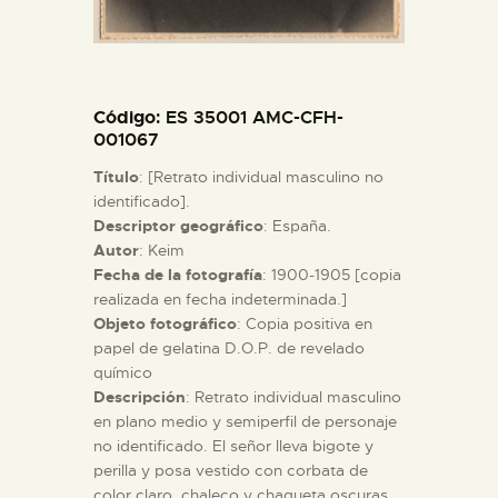
ESPAÑOL
Código
: ES 35001 AMC-CFH-
001067
Título
: [Retrato individual masculino no
identificado].
Descriptor geográfico
: España.
Autor
: Keim
Fecha de la fotografía
: 1900-1905 [copia
realizada en fecha indeterminada.]
Objeto fotográfico
: Copia positiva en
papel de gelatina D.O.P. de revelado
químico
Descripción
: Retrato individual masculino
en plano medio y semiperfil de personaje
no identificado. El señor lleva bigote y
perilla y posa vestido con corbata de
color claro, chaleco y chaqueta oscuras.