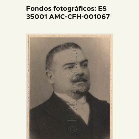
DIDÁCTICA
Fondos fotográficos: ES
35001 AMC-CFH-001067
ESPAÑOL
PREPARAR LA VISITA
ACTIVIDADES
█
EL MUSEO
COLECCIONES
DIDÁCTICA