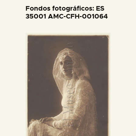
DIDÁCTICA
Fondos fotográficos: ES
35001 AMC-CFH-001064
ESPAÑOL
PREPARAR LA VISITA
ACTIVIDADES
█
EL MUSEO
COLECCIONES
DIDÁCTICA