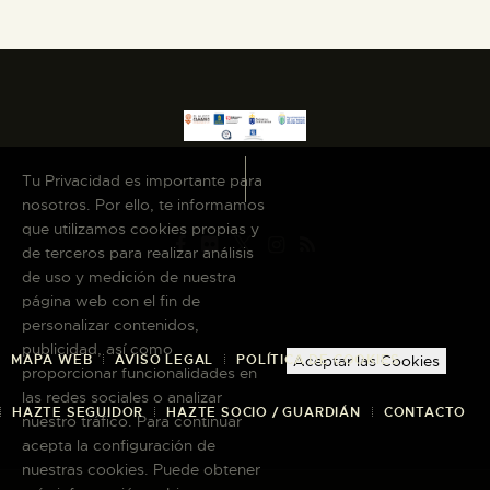
Tu Privacidad es importante para
nosotros. Por ello, te informamos
que utilizamos cookies propias y
de terceros para realizar análisis
de uso y medición de nuestra
página web con el fin de
personalizar contenidos,
publicidad, así como
Aceptar las Cookies
MAPA WEB
AVISO LEGAL
POLÍTICA DE COOKIES
proporcionar funcionalidades en
las redes sociales o analizar
HAZTE SEGUIDOR
HAZTE SOCIO / GUARDIÁN
CONTACTO
nuestro tráfico. Para continuar
acepta la configuración de
nuestras cookies. Puede obtener