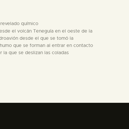
e revelado químico
desde el volcán Teneguía en el oeste de la
idroavión desde el que se tomó la
 humo que se forman al entrar en contacto
r la que se deslizan las coladas