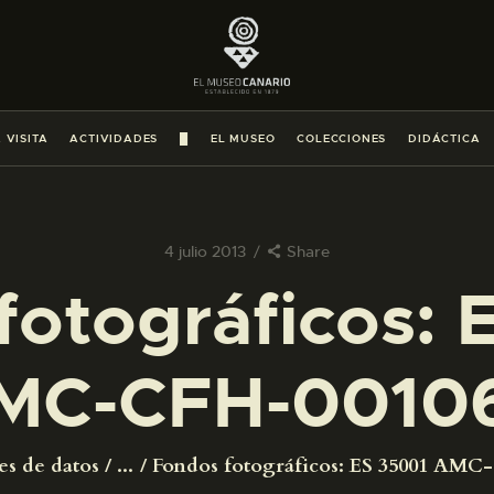
PREPARAR LA VISITA
ACTIVIDADES
 VISITA
ACTIVIDADES
█
EL MUSEO
COLECCIONES
DIDÁCTICA
█
EL MUSEO
4 julio 2013
Share
fotográficos: 
COLECCIONES
MC-CFH-0010
DIDÁCTICA
ESPAÑOL
es de datos
...
Fondos fotográficos: ES 35001 AMC