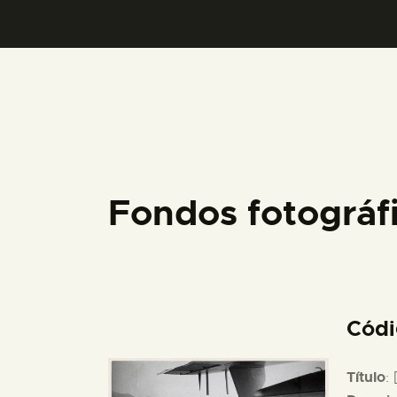
Fondos fotográ
Cód
Título
: