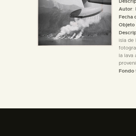
Descri
Autor
:
Fecha d
Objeto 
Descri
isla de
fotogra
la lava
proven
Fondo 