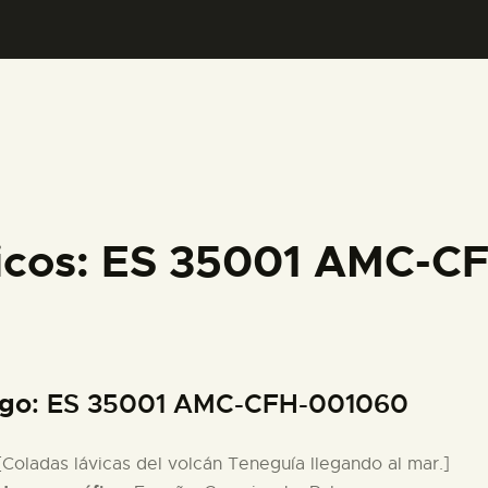
PREPARAR LA VISITA
ACTIVIDADES
█
EL MUSEO
ficos: ES 35001 AMC-
COLECCIONES
DIDÁCTICA
igo
: ES 35001 AMC-CFH-001060
ESPAÑOL
 [Coladas lávicas del volcán Teneguía llegando al mar.]