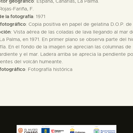
ptor geográfico
: España, Canarias, La Palma.
 Rojas-Fariña, F.
e la fotografía
: 1971
fotográfico
: Copia positiva en papel de gelatina D.O.P. d
pción
: Vista aérea de las coladas de lava llegando al mar 
 La Palma, en 1971. En primer plano se observa parte del h
fía. En el fondo de la imagen se aprecian las columnas de
 ardiente y el mar. Ladera arriba se aprecia la pendiente po
ientes del volcán humeante.
fotográfico
: Fotografía histórica