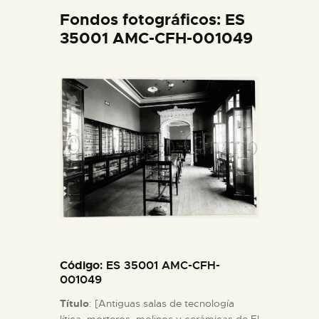
DIDÁCTICA
Fondos fotográficos: ES
35001 AMC-CFH-001049
ESPAÑOL
PREPARAR LA VISITA
ACTIVIDADES
█
EL MUSEO
Código
: ES 35001 AMC-CFH-
COLECCIONES
001049
Título
: [Antiguas salas de tecnología
DIDÁCTICA
lítica, morteros, molinos y cerámicas de El