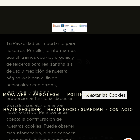
Tu Privacidad es importante para
nosotros. Por ello, te informamos
que utilizamos cookies propias y
de terceros para realizar análisis
de uso y medición de nuestra
página web con el fin de
personalizar contenidos,
publicidad, así como
MAPA WEB
AVISO LEGAL
POLÍTICA DE COOKIES
Aceptar las Cookies
proporcionar funcionalidades en
las redes sociales o analizar
HAZTE SEGUIDOR
HAZTE SOCIO / GUARDIÁN
CONTACTO
nuestro tráfico. Para continuar
acepta la configuración de
nuestras cookies. Puede obtener
más información, o bien conocer
Copyright © 2026 El Museo Canario · Todos
cómo cambiar la configuración,