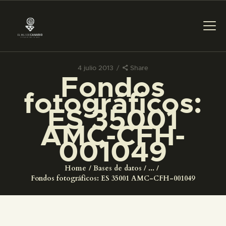
4 julio 2013
Share
Fondos
PREPARAR LA VISITA
fotográficos:
ES 35001
ACTIVIDADES
AMC-CFH-
001049
█
Home
Bases de datos
...
EL MUSEO
Fondos fotográficos: ES 35001 AMC-CFH-001049
COLECCIONES