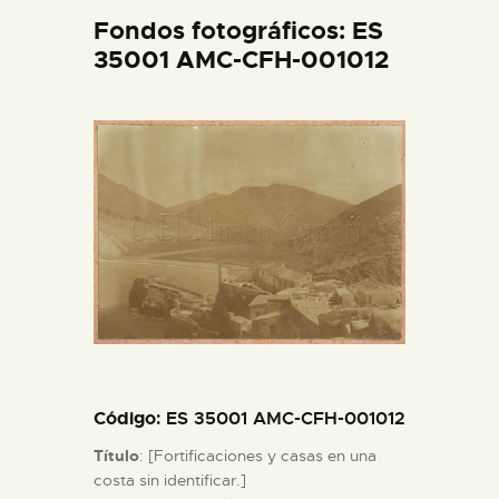
DIDÁCTICA
Fondos fotográficos: ES
35001 AMC-CFH-001012
ESPAÑOL
PREPARAR LA VISITA
ACTIVIDADES
█
EL MUSEO
Código
: ES 35001 AMC-CFH-001012
COLECCIONES
Título
: [Fortificaciones y casas en una
costa sin identificar.]
DIDÁCTICA