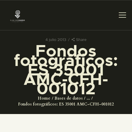
4 julio 2013
Share
Fondos
PREPARAR LA VISITA
fotográficos:
ES 35001
ACTIVIDADES
AMC-CFH-
001012
█
Home
Bases de datos
...
EL MUSEO
Fondos fotográficos: ES 35001 AMC-CFH-001012
COLECCIONES