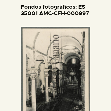
DIDÁCTICA
Fondos fotográficos: ES
35001 AMC-CFH-000997
ESPAÑOL
PREPARAR LA VISITA
ACTIVIDADES
█
EL MUSEO
COLECCIONES
DIDÁCTICA