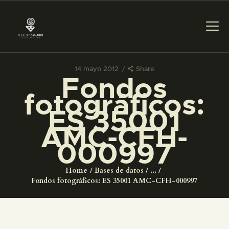
14 mayo 2012
Share
Fondos
PREPARAR LA VISITA
fotográficos:
ES 35001
ACTIVIDADES
AMC-CFH-
000997
█
Home
Bases de datos
...
EL MUSEO
Fondos fotográficos: ES 35001 AMC-CFH-000997
COLECCIONES