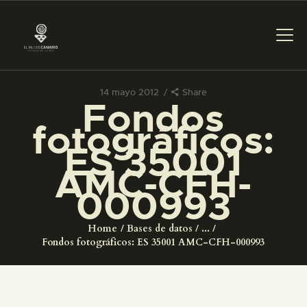
14 mayo 2012
Share
Fondos
PREPARAR LA VISITA
fotográficos:
ES 35001
ACTIVIDADES
AMC-CFH-
000993
█
Home
Bases de datos
...
EL MUSEO
Fondos fotográficos: ES 35001 AMC-CFH-000993
COLECCIONES