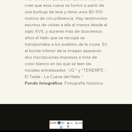
cree que esta cueva se formó a partir de
una burbuja de lava y tiene unos 80-100
metros de circunferencia. Hay testimonios
escritos de visitas a ella al menos desde el
siglo XVII, y durante más de doscientos
años el hielo que se recogía se
transportaba a los pueblos de la costa. En
el borde inferior de la imagen aparecen
dos inscripciones impresas a tinta de
color blanco en las que se leen las
iniciales entrelazadas "JG." y "TENERIFE -
El Teide - La Cueva del Hielo."
Fondo fotográfico
: Fotografía histórica