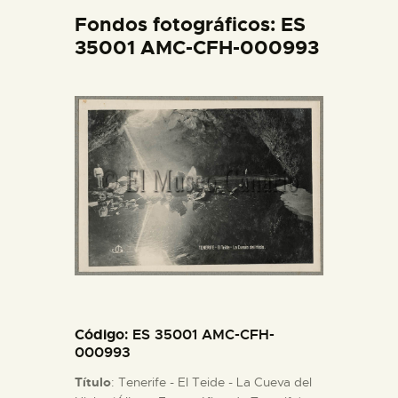
DIDÁCTICA
Fondos fotográficos: ES
35001 AMC-CFH-000993
ESPAÑOL
PREPARAR LA VISITA
ACTIVIDADES
█
EL MUSEO
Código
: ES 35001 AMC-CFH-
COLECCIONES
000993
Título
: Tenerife - El Teide - La Cueva del
DIDÁCTICA