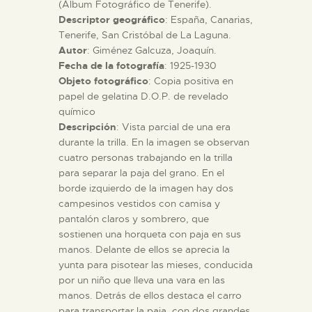
(Álbum Fotográfico de Tenerife).
Descriptor geográfico
: España, Canarias,
ESPAÑOL
Tenerife, San Cristóbal de La Laguna.
Autor
: Giménez Galcuza, Joaquín.
Fecha de la fotografía
: 1925-1930
Objeto fotográfico
: Copia positiva en
papel de gelatina D.O.P. de revelado
químico
Descripción
: Vista parcial de una era
durante la trilla. En la imagen se observan
cuatro personas trabajando en la trilla
para separar la paja del grano. En el
borde izquierdo de la imagen hay dos
campesinos vestidos con camisa y
pantalón claros y sombrero, que
sostienen una horqueta con paja en sus
manos. Delante de ellos se aprecia la
yunta para pisotear las mieses, conducida
por un niño que lleva una vara en las
manos. Detrás de ellos destaca el carro
para transportar la paja, con dos grandes