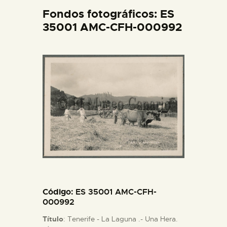
DIDÁCTICA
Fondos fotográficos: ES
35001 AMC-CFH-000992
ESPAÑOL
PREPARAR LA VISITA
ACTIVIDADES
█
EL MUSEO
COLECCIONES
Código
: ES 35001 AMC-CFH-
000992
Título
: Tenerife - La Laguna .- Una Hera.
DIDÁCTICA