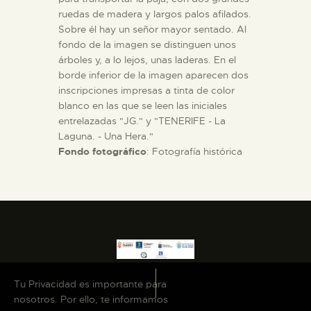
ruedas de madera y largos palos afilados.
Sobre él hay un señor mayor sentado. Al
fondo de la imagen se distinguen unos
árboles y, a lo lejos, unas laderas. En el
borde inferior de la imagen aparecen dos
inscripciones impresas a tinta de color
blanco en las que se leen las iniciales
entrelazadas "JG." y "TENERIFE - La
Laguna. - Una Hera."
Fondo fotográfico
: Fotografía histórica
Tu Privacidad es importante para
nosotros. Por ello, te informamos