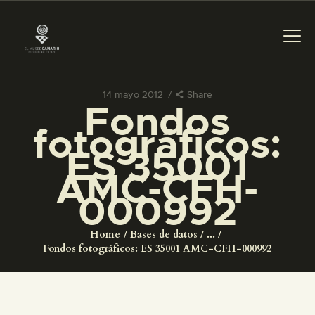
14 mayo 2012
Share
Fondos
PREPARAR LA VISITA
fotográficos:
ES 35001
ACTIVIDADES
AMC-CFH-
000992
█
Home
Bases de datos
...
EL MUSEO
Fondos fotográficos: ES 35001 AMC-CFH-000992
COLECCIONES