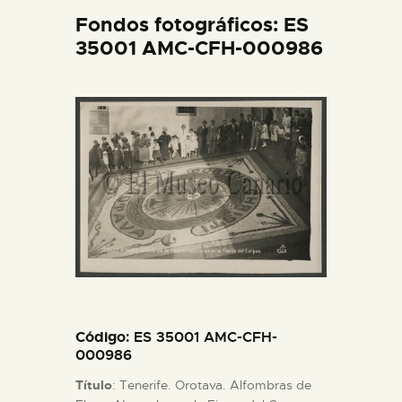
DIDÁCTICA
Fondos fotográficos: ES
35001 AMC-CFH-000986
ESPAÑOL
PREPARAR LA VISITA
ACTIVIDADES
█
EL MUSEO
Código
: ES 35001 AMC-CFH-
COLECCIONES
000986
Título
: Tenerife. Orotava. Alfombras de
DIDÁCTICA