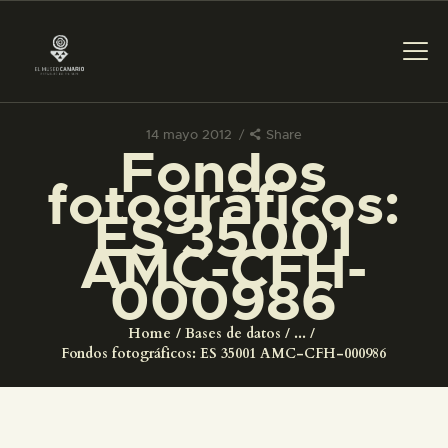
14 mayo 2012
Share
Fondos
PREPARAR LA VISITA
fotográficos:
ES 35001
ACTIVIDADES
AMC-CFH-
000986
█
Home
Bases de datos
...
EL MUSEO
Fondos fotográficos: ES 35001 AMC-CFH-000986
COLECCIONES