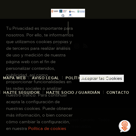
Tu Privacidad es importante para
nosotros. Por ello, te informamos
que utilizamos cookies propias y
de terceros para realizar análisis
de uso y medición de nuestra
página web con el fin de
personalizar contenidos,
publicidad, así como
MAPA WEB
AVISO LEGAL
POLÍTICA DE COOKIES
Aceptar las Cookies
proporcionar funcionalidades en
las redes sociales o analizar
HAZTE SEGUIDOR
HAZTE SOCIO / GUARDIÁN
CONTACTO
nuestro tráfico. Para continuar
acepta la configuración de
nuestras cookies. Puede obtener
más información, o bien conocer
Copyright © 2026 El Museo Canario · Todos
cómo cambiar la configuración,
los derechos reservados
en nuestra
Política de cookies