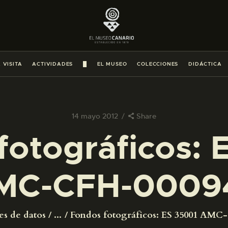
PREPARAR LA VISITA
ACTIVIDADES
 VISITA
ACTIVIDADES
█
EL MUSEO
COLECCIONES
DIDÁCTICA
█
EL MUSEO
14 mayo 2012
Share
fotográficos: 
COLECCIONES
MC-CFH-0009
DIDÁCTICA
ESPAÑOL
es de datos
...
Fondos fotográficos: ES 35001 AMC