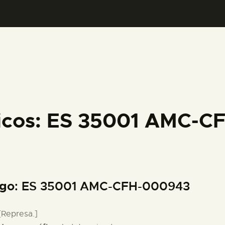
PREPARAR LA VISITA
ACTIVIDADES
█
EL MUSEO
ficos: ES 35001 AMC-
COLECCIONES
DIDÁCTICA
igo
: ES 35001 AMC-CFH-000943
ESPAÑOL
 [Represa.]