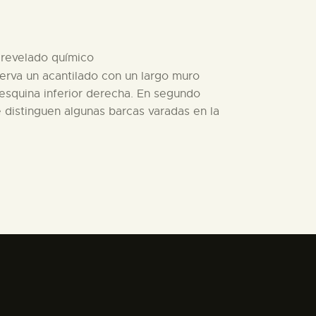
e revelado químico
serva un acantilado con un largo muro
 esquina inferior derecha. En segundo
e distinguen algunas barcas varadas en la