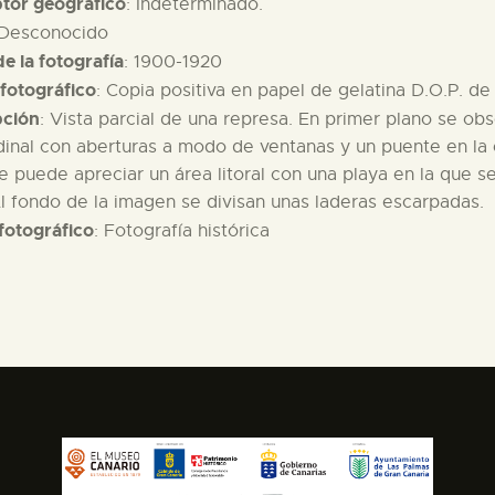
ptor geográfico
: Indeterminado.
 Desconocido
e la fotografía
: 1900-1920
fotográfico
: Copia positiva en papel de gelatina D.O.P. d
pción
: Vista parcial de una represa. En primer plano se ob
dinal con aberturas a modo de ventanas y un puente en la
e puede apreciar un área litoral con una playa en la que s
 Al fondo de la imagen se divisan unas laderas escarpadas.
fotográfico
: Fotografía histórica