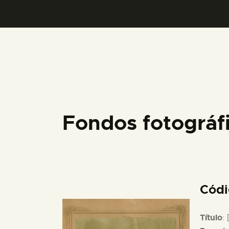
Fondos fotográ
Cód
Título
: