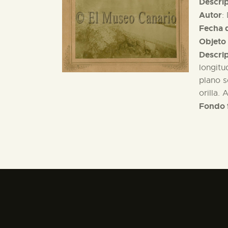
Descri
Autor
:
Fecha d
Objeto 
Descri
longitu
plano s
orilla.
Fondo 