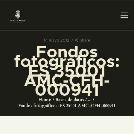
14 mayo 2012
Share
Fondos
PREPARAR LA VISITA
fotográficos:
ES 35001
ACTIVIDADES
AMC-CFH-
000941
█
Home
Bases de datos
...
EL MUSEO
Fondos fotográficos: ES 35001 AMC-CFH-000941
COLECCIONES