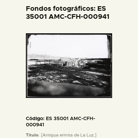
DIDÁCTICA
Fondos fotográficos: ES
35001 AMC-CFH-000941
ESPAÑOL
PREPARAR LA VISITA
ACTIVIDADES
█
EL MUSEO
COLECCIONES
Código
: ES 35001 AMC-CFH-
000941
DIDÁCTICA
Título
: [Antigua ermita de La Luz.]