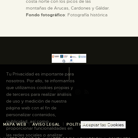
costa norte con los picos de las
montañas de Arucas, Cardones y Gáldar.
Fondo fotográfico
: Fotografía histórica
Tu Privacidad es importante para
nosotros. Por ello, te informamos
que utilizamos cookies propias y
de terceros para realizar análisis
de uso y medición de nuestra
página web con el fin de
personalizar contenidos,
publicidad, así como
MAPA WEB
AVISO LEGAL
POLÍTICA DE COOKIES
Aceptar las Cookies
proporcionar funcionalidades en
las redes sociales o analizar