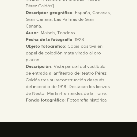
Pérez Galdós].
Descriptor geográfico
: España, Canarias,
ESPAÑOL
Gran Canaria, Las Palmas de Gran
Canaria.
Autor
: Maisch, Teodoro
Fecha de la fotografía
: 1928
Objeto fotográfico
: Copia positiva en
papel de colodión mate virado al oro
platino
Descripción
: Vista parcial del vestíbulo
de entrada al anfiteatro del teatro Pérez
Galdós tras su reconstrucción después
del incendio de 1918. Destacan los lienzos
de Néstor Martín-Fernández de la Torre.
Fondo fotográfico
: Fotografía histórica