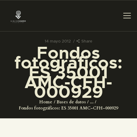
14 mayo 2012
Share
Fondos
PREPARAR LA VISITA
fotográficos:
ES 35001
ACTIVIDADES
AMC-CFH-
000929
█
Home
Bases de datos
...
EL MUSEO
Fondos fotográficos: ES 35001 AMC-CFH-000929
COLECCIONES