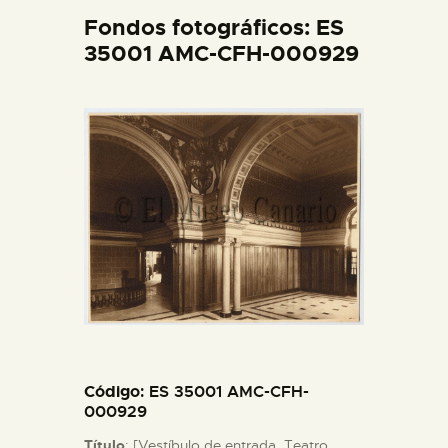
DIDÁCTICA
Fondos fotográficos: ES
35001 AMC-CFH-000929
ESPAÑOL
PREPARAR LA VISITA
ACTIVIDADES
█
EL MUSEO
COLECCIONES
Código
: ES 35001 AMC-CFH-
000929
DIDÁCTICA
Título
: [Vestíbulo de entrada, Teatro