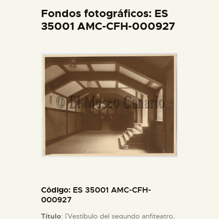
DIDÁCTICA
Fondos fotográficos: ES
35001 AMC-CFH-000927
ESPAÑOL
PREPARAR LA VISITA
ACTIVIDADES
█
EL MUSEO
COLECCIONES
Código
: ES 35001 AMC-CFH-
000927
DIDÁCTICA
Título
: [Vestíbulo del segundo anfiteatro,