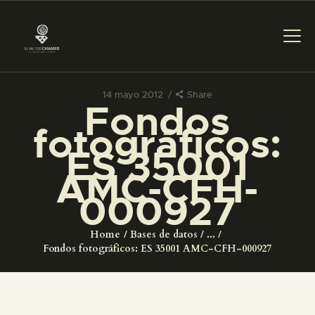
14 mayo 2012
Share
Fondos
PREPARAR LA VISITA
fotográficos:
ES 35001
ACTIVIDADES
AMC-CFH-
000927
█
Home
Bases de datos
...
EL MUSEO
Fondos fotográficos: ES 35001 AMC-CFH-000927
COLECCIONES