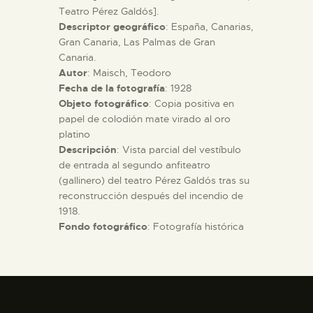
Teatro Pérez Galdós].
Descriptor geográfico
: España, Canarias,
ESPAÑOL
Gran Canaria, Las Palmas de Gran
Canaria.
Autor
: Maisch, Teodoro
Fecha de la fotografía
: 1928
Objeto fotográfico
: Copia positiva en
papel de colodión mate virado al oro
platino
Descripción
: Vista parcial del vestíbulo
de entrada al segundo anfiteatro
(gallinero) del teatro Pérez Galdós tras su
reconstrucción después del incendio de
1918.
Fondo fotográfico
: Fotografía histórica